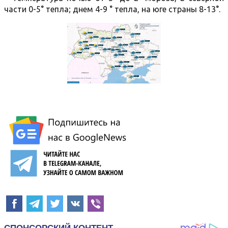
части 0-5° тепла; днем 4-9 ° тепла, на юге страны 8-13°.