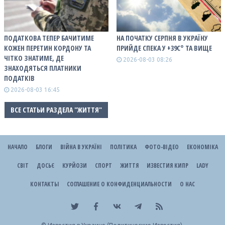
ПОДАТКОВА ТЕПЕР БАЧИТИМЕ
НА ПОЧАТКУ СЕРПНЯ В УКРАЇНУ
КОЖЕН ПЕРЕТИН КОРДОНУ ТА
ПРИЙДЕ СПЕКА У +39С° ТА ВИЩЕ
ЧІТКО ЗНАТИМЕ, ДЕ
2026-08-03 08:26
ЗНАХОДЯТЬСЯ ПЛАТНИКИ
ПОДАТКІВ
2026-08-03 16:45
ВСЕ СТАТЬИ РАЗДЕЛА "ЖИТТЯ"
НАЧАЛО
БЛОГИ
ВІЙНА В УКРАЇНІ
ПОЛІТИКА
ФОТО-ВІДЕО
ЕКОНОМІКА
СВІТ
ДОСЬЄ
КУРЙОЗИ
СПОРТ
ЖИТТЯ
ИЗВЕСТИЯ КИПР
LADY
КОНТАКТЫ
СОГЛАШЕНИЕ О КОНФИДЕНЦИАЛЬНОСТИ
О НАС