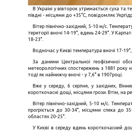
В Україні у вівторок утримається суха та 
півдні - місцями до +35°С, повідомляє Укргі
Вітер північно-західний, 5-10 м/с. Температу
території вночі 14-19°, вдень 24-29°. У Карпа
18-23°.
Водночас у Києві температура вночі 17-19°, 
За даними Центральної геофізичної обсе
метеорологічних спостережень з 1881 року на
тоді як найнижчу вночі - у 7,6° в 1907році.
Вже у середу, 6 серпня, у західних, Вінн
короткочасні дощі, місцями грози. Втім, на ре
Вітер північно-західний, 5-10 м/с. Темпера
прогріється до 30-34°, місцями спека до 35-
областях 20-25°.
У Києві в середу вдень короткочасний дощ