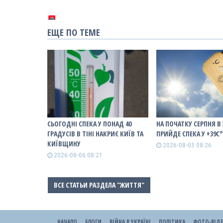
ЕЩЕ ПО ТЕМЕ
СЬОГОДНІ СПЕКА У ПОНАД 40
НА ПОЧАТКУ СЕРПНЯ В
ГРАДУСІВ В ТІНІ НАКРИЄ КИЇВ ТА
ПРИЙДЕ СПЕКА У +39С
КИЇВЩИНУ
2026-08-03 08:26
2026-08-06 08:21
ВСЕ СТАТЬИ РАЗДЕЛА "ЖИТТЯ"
НАЧАЛО
БЛОГИ
ВІЙНА В УКРАЇНІ
ПОЛІТИКА
ФОТО-ВІД