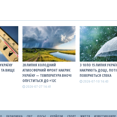
 УКРАЇНУ
28 ЛИПНЯ ХОЛОДНИЙ
З 10 ПО 15 ЛИПНЯ УКРАЇ
° ТА ВИЩЕ
АТМОСФЕРНИЙ ФРОНТ НАКРИЄ
НАКРИЮТЬ ДОЩІ, ПОТ
УКРАЇНУ — ТЕМПЕРАТУРА ВНОЧІ
ПОВЕРНЕТЬСЯ СПЕКА
ОПУСТИТЬСЯ ДО +12С
2026-07-10 16:43
2026-07-27 16:41
ЕО
ЕКОНОМІКА
СВІТ
ДОСЬЄ
КУРЙОЗИ
СПОРТ
ЖИТТЯ
ИЗВЕСТИЯ КИПР