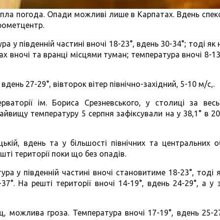
тепла погода. Опади можливі лише в Карпатах. Вдень спек
дрометцентр.
ра у південній частині вночі 18-23°, вдень 30-34°; тоді як 
тах вночі та вранці місцями туман; температура вночі 8-13
вдень 27-29°, вівторок вітер північно-західний, 5-10 м/с,.
рваторії ім. Бориса Срезневського, у столиці за весь
йвищу температуру 5 серпня зафіксували на у 38,1° в 20
ицькій, вдень та у більшості північних та центральних 
шті території поки що без опадів.
тура у південній частині вночі становитиме 18-23°, тоді 
37°. На решті території вночі 14-19°, вдень 24-29°, а у 
, можлива гроза. Температура вночі 17-19°, вдень 25-27