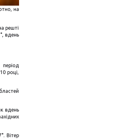
отно, на
на решті
°, вдень
 період
10 році,
областей
як вдень
західних
°. Вітер