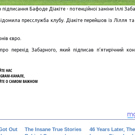
підписання Бафоде Діакіте - потенційної заміни Іллі Заба
домила пресслужба клубу. Діакіте перейшов із Лілля та
нів євро.
ро перехід Забарного, який підписав п’ятирічний кон