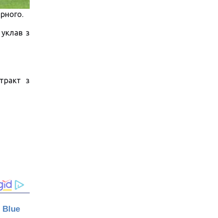
рного.
 уклав з
тракт з