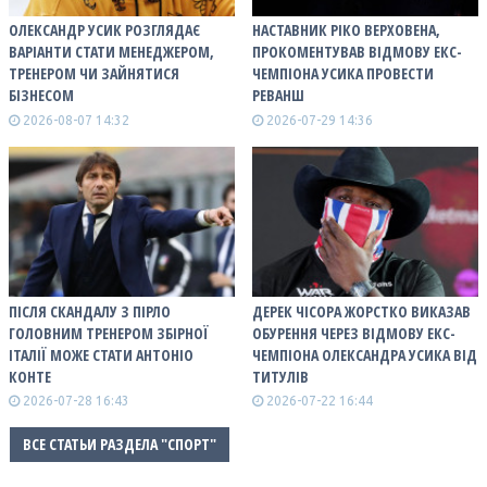
ОЛЕКСАНДР УСИК РОЗГЛЯДАЄ
НАСТАВНИК РІКО ВЕРХОВЕНА,
ВАРІАНТИ СТАТИ МЕНЕДЖЕРОМ,
ПРОКОМЕНТУВАВ ВІДМОВУ ЕКС-
ТРЕНЕРОМ ЧИ ЗАЙНЯТИСЯ
ЧЕМПІОНА УСИКА ПРОВЕСТИ
БІЗНЕСОМ
РЕВАНШ
2026-08-07 14:32
2026-07-29 14:36
ПІСЛЯ СКАНДАЛУ З ПІРЛО
ДЕРЕК ЧІСОРА ЖОРСТКО ВИКАЗАВ
ГОЛОВНИМ ТРЕНЕРОМ ЗБІРНОЇ
ОБУРЕННЯ ЧЕРЕЗ ВІДМОВУ ЕКС-
ІТАЛІЇ МОЖЕ СТАТИ АНТОНІО
ЧЕМПІОНА ОЛЕКСАНДРА УСИКА ВІД
КОНТЕ
ТИТУЛІВ
2026-07-28 16:43
2026-07-22 16:44
ВСЕ СТАТЬИ РАЗДЕЛА "СПОРТ"