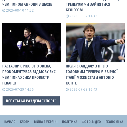
ЧЕМПІОНОМ ЄВРОПИ З ШАХІВ
ТРЕНЕРОМ ЧИ ЗАЙНЯТИСЯ
БІЗНЕСОМ
2026-08-10 11:32
2026-08-07 14:32
НАСТАВНИК РІКО ВЕРХОВЕНА,
ПІСЛЯ СКАНДАЛУ З ПІРЛО
ПРОКОМЕНТУВАВ ВІДМОВУ ЕКС-
ГОЛОВНИМ ТРЕНЕРОМ ЗБІРНОЇ
ЧЕМПІОНА УСИКА ПРОВЕСТИ
ІТАЛІЇ МОЖЕ СТАТИ АНТОНІО
РЕВАНШ
КОНТЕ
2026-07-29 14:36
2026-07-28 16:43
ВСЕ СТАТЬИ РАЗДЕЛА "СПОРТ"
НАЧАЛО
БЛОГИ
ВІЙНА В УКРАЇНІ
ПОЛІТИКА
ФОТО-ВІДЕО
ЕКОНОМІКА