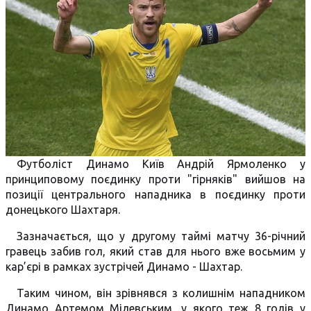
Футболіст Динамо Київ Андрій Ярмоленко у
принциповому поєдинку проти "гірняків" вийшов на
позиції центрального нападника в поєдинку проти
донецького Шахтаря.
Зазначається, що у другому таймі матчу 36-річний
гравець забив гол, який став для нього вже восьмим у
кар’єрі в рамках зустрічей Динамо - Шахтар.
Таким чином, він зрівнявся з колишнім нападником
Динамо Артемом Мілевським, у якого теж 8 голів у