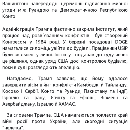
Вашингтоні напередодні церемонії підписання мирної
угоди між Руандою та Демократичною Республікою
Конго.
Адміністрація Трампа фактично закрила інститут, який
працює над розвʼязанням конфліктів і був створений
Конгресом у 1984 році. У березні посадовці DOGE
намагалися силоміць увійти до будівлі. Працівники USIP
були звільнені у липні. Інститут подавав до суду через
це рішення, однак уряд США досі контролює будівлю,
поки в суді розглядають апеляцію.
Нагадаємо, Трамп заявляє, що йому вдалося
завершити вісім війн - конфлікти Камбоджі й Тайланду,
Косово і Сербії, Конго та Руанди, Пакистану та Індії,
Ізраїлю та Ірану, Єгипту та Ефіопії, Вірменії та
Азербайджану, Ізраїлю й ХАМАС.
За словами Трампа, США намагаються покласти край
війні росії проти України, але сьогодні ситуація
"нелегка".