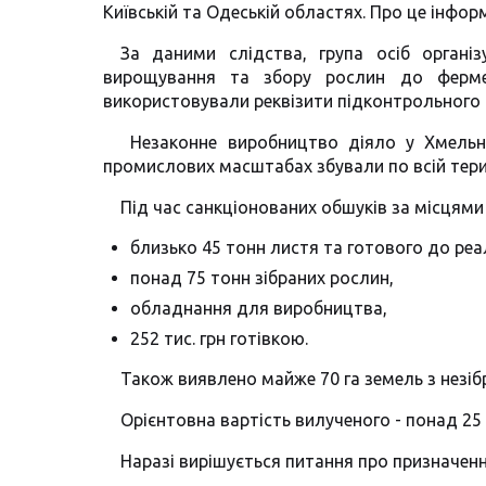
Київській та Одеській областях. Про це інфор
За даними слідства, група осіб органі
вирощування та збору рослин до фермент
використовували реквізити підконтрольного 
Незаконне виробництво діяло у Хмельни
промислових масштабах збували по всій терит
Під час санкціонованих обшуків за місцями 
близько 45 тонн листя та готового до реа
понад 75 тонн зібраних рослин,
обладнання для виробництва,
252 тис. грн готівкою.
Також виявлено майже 70 га земель з незі
Орієнтовна вартість вилученого - понад 25 
Наразі вирішується питання про призначен