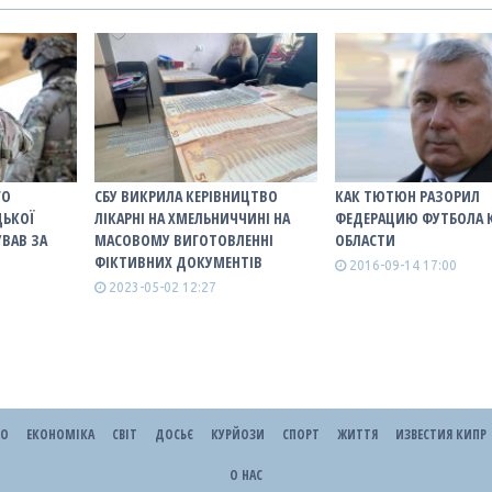
ГО
СБУ ВИКРИЛА КЕРІВНИЦТВО
КАК ТЮТЮН РАЗОРИЛ
ЦЬКОЇ
ЛІКАРНІ НА ХМЕЛЬНИЧЧИНІ НА
ФЕДЕРАЦИЮ ФУТБОЛА 
УВАВ ЗА
МАСОВОМУ ВИГОТОВЛЕННІ
ОБЛАСТИ
ФІКТИВНИХ ДОКУМЕНТІВ
2016-09-14 17:00
2023-05-02 12:27
ЕО
ЕКОНОМІКА
СВІТ
ДОСЬЄ
КУРЙОЗИ
СПОРТ
ЖИТТЯ
ИЗВЕСТИЯ КИПР
О НАС