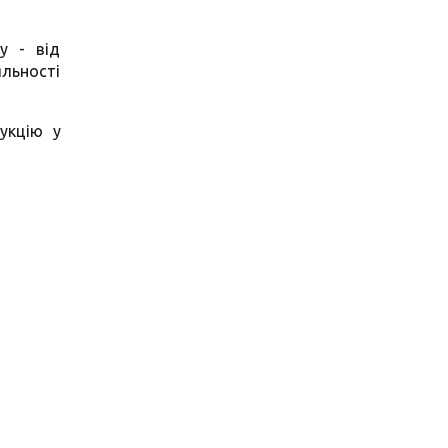
у - від
льності
укцію у