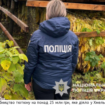
бництво тютюну на понад 25 млн грн, яке діяло у Хмель