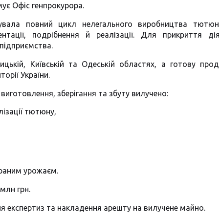
мує Офіс генпрокурора.
зувала повний цикл нелегального виробництва тютюн
ації, подрібнення й реалізації. Для прикриття дія
підприємства.
цькій, Київській та Одеській областях, а готову прод
орії України.
виготовлення, зберігання та збуту вилучено:
лізації тютюну,
браним урожаєм.
млн грн.
ня експертиз та накладення арешту на вилучене майно.