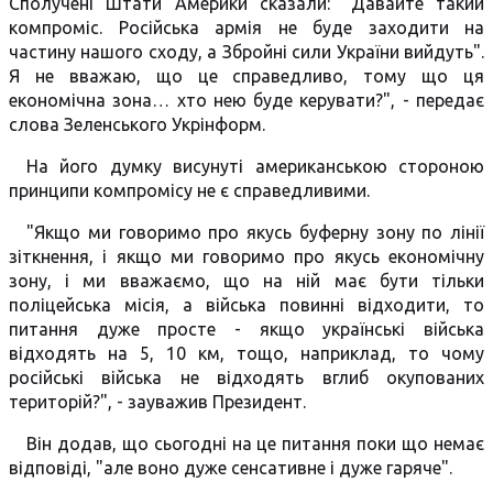
Сполучені Штати Америки сказали: "Давайте такий
компроміс. Російська армія не буде заходити на
частину нашого сходу, а Збройні сили України вийдуть".
Я не вважаю, що це справедливо, тому що ця
економічна зона… хто нею буде керувати?", - передає
слова Зеленського Укрінформ.
На його думку висунуті американською стороною
принципи компромісу не є справедливими.
"Якщо ми говоримо про якусь буферну зону по лінії
зіткнення, і якщо ми говоримо про якусь економічну
зону, і ми вважаємо, що на ній має бути тільки
поліцейська місія, а війська повинні відходити, то
питання дуже просте - якщо українські війська
відходять на 5, 10 км, тощо, наприклад, то чому
російські війська не відходять вглиб окупованих
територій?", - зауважив Президент.
Він додав, що сьогодні на це питання поки що немає
відповіді, "але воно дуже сенсативне і дуже гаряче".