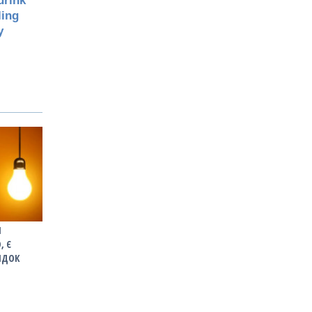
Я
, Є
ІДОК