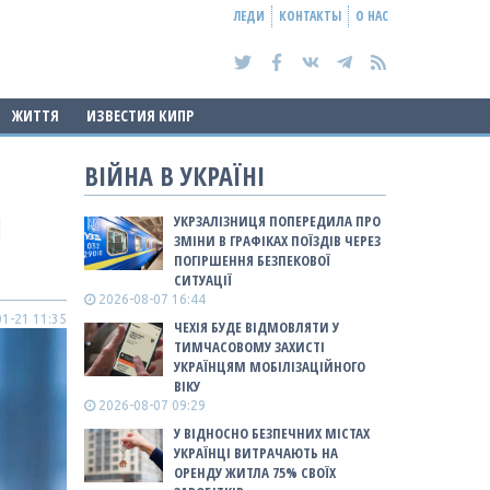
ЛЕДИ
КОНТАКТЫ
О НАС
ЖИТТЯ
ИЗВЕСТИЯ КИПР
ВІЙНА В УКРАЇНІ
1
УКРЗАЛІЗНИЦЯ ПОПЕРЕДИЛА ПРО
ЗМІНИ В ГРАФІКАХ ПОЇЗДІВ ЧЕРЕЗ
ПОГІРШЕННЯ БЕЗПЕКОВОЇ
СИТУАЦІЇ
2026-08-07 16:44
1-21 11:35
ЧЕХІЯ БУДЕ ВІДМОВЛЯТИ У
ТИМЧАСОВОМУ ЗАХИСТІ
УКРАЇНЦЯМ МОБІЛІЗАЦІЙНОГО
ВІКУ
2026-08-07 09:29
У ВІДНОСНО БЕЗПЕЧНИХ МІСТАХ
УКРАЇНЦІ ВИТРАЧАЮТЬ НА
ОРЕНДУ ЖИТЛА 75% СВОЇХ