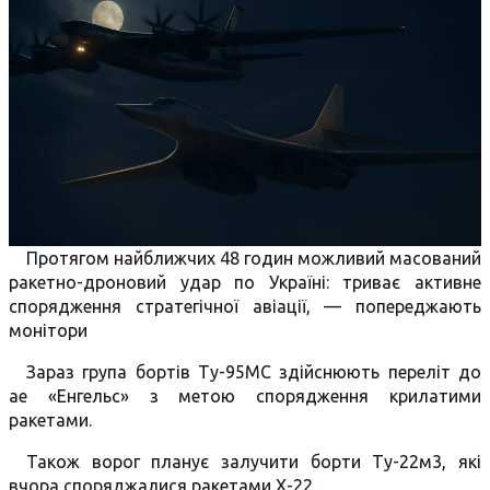
Протягом найближчих 48 годин можливий масований
ракетно-дроновий удар по Україні: триває активне
спорядження стратегічної авіації, — попереджають
монітори
Зараз група бортів Ту-95МС здійснюють переліт до
ае «Енгельс» з метою спорядження крилатими
ракетами.
Також ворог планує залучити борти Ту-22м3, які
вчора споряджалися ракетами Х-22.