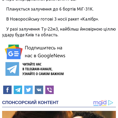
Планується залучення до 6 бортів МіГ-31К.
В Новоросійську готові 3 носії ракет «Калібр».
У разі залучення Ту-22м3, найбільш ймовірною ціллю
удару буде Київ та область.