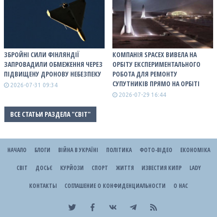
ЗБРОЙНІ СИЛИ ФІНЛЯНДІЇ
КОМПАНІЯ SPACEX ВИВЕЛА НА
ЗАПРОВАДИЛИ ОБМЕЖЕННЯ ЧЕРЕЗ
ОРБІТУ ЕКСПЕРИМЕНТАЛЬНОГО
ПІДВИЩЕНУ ДРОНОВУ НЕБЕЗПЕКУ
РОБОТА ДЛЯ РЕМОНТУ
СУПУТНИКІВ ПРЯМО НА ОРБІТІ
2026-07-31 09:34
2026-07-29 16:44
ВСЕ СТАТЬИ РАЗДЕЛА "СВІТ"
НАЧАЛО
БЛОГИ
ВІЙНА В УКРАЇНІ
ПОЛІТИКА
ФОТО-ВІДЕО
ЕКОНОМІКА
СВІТ
ДОСЬЄ
КУРЙОЗИ
СПОРТ
ЖИТТЯ
ИЗВЕСТИЯ КИПР
LADY
КОНТАКТЫ
СОГЛАШЕНИЕ О КОНФИДЕНЦИАЛЬНОСТИ
О НАС