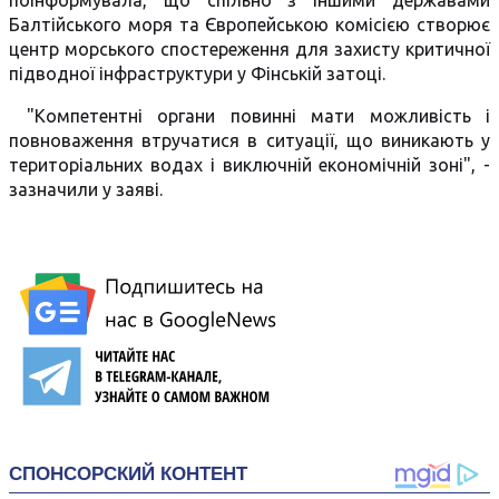
поінформувала, що спільно з іншими державами
Балтійського моря та Європейською комісією створює
центр морського спостереження для захисту критичної
підводної інфраструктури у Фінській затоці.
"Компетентні органи повинні мати можливість і
повноваження втручатися в ситуації, що виникають у
територіальних водах і виключній економічній зоні", -
зазначили у заяві.