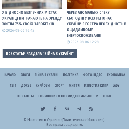
У ВІДНОСНО БЕЗПЕЧНИХ МІСТАХ
ЧЕРЕЗ АНОМАЛЬНУ СПЕКУ
УКРАЇНЦІ ВИТРАЧАЮТЬ НА ОРЕНДУ
СЬОГОДНІ У ВСІХ РЕГІОНАХ
ЖИТЛА 75% СВОЇХ ЗАРОБІТКІВ
УКРАЇНИ Є ГОСТРА НЕОБХІДНІСТЬ В
ОЩАДЛИВОМУ
2026-08-06 16:45
ЕНЕРГОСПОЖИВАННІ
2026-08-06 12:28
ВСЕ СТАТЬИ РАЗДЕЛА "ВІЙНА В УКРАЇНІ"
НАЧАЛО
БЛОГИ
ВІЙНА В УКРАЇНІ
ПОЛІТИКА
ФОТО-ВІДЕО
ЕКОНОМІКА
СВІТ
ДОСЬЄ
КУРЙОЗИ
СПОРТ
ЖИТТЯ
ИЗВЕСТИЯ КИПР
LADY
КОНТАКТЫ
СОГЛАШЕНИЕ О КОНФИДЕНЦИАЛЬНОСТИ
О НАС
©
Известия в Украине (Политические Известия).
Все права защищены.