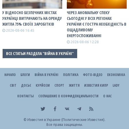
У ВІДНОСНО БЕЗПЕЧНИХ МІСТАХ
ЧЕРЕЗ АНОМАЛЬНУ СПЕКУ
УКРАЇНЦІ ВИТРАЧАЮТЬ НА ОРЕНДУ
СЬОГОДНІ У ВСІХ РЕГІОНАХ
ЖИТЛА 75% СВОЇХ ЗАРОБІТКІВ
УКРАЇНИ Є ГОСТРА НЕОБХІДНІСТЬ В
ОЩАДЛИВОМУ
2026-08-06 16:45
ЕНЕРГОСПОЖИВАННІ
2026-08-06 12:28
ВСЕ СТАТЬИ РАЗДЕЛА "ВІЙНА В УКРАЇНІ"
НАЧАЛО
БЛОГИ
ВІЙНА В УКРАЇНІ
ПОЛІТИКА
ФОТО-ВІДЕО
ЕКОНОМІКА
СВІТ
ДОСЬЄ
КУРЙОЗИ
СПОРТ
ЖИТТЯ
ИЗВЕСТИЯ КИПР
LADY
КОНТАКТЫ
СОГЛАШЕНИЕ О КОНФИДЕНЦИАЛЬНОСТИ
О НАС
©
Известия в Украине (Политические Известия).
Все права защищены.