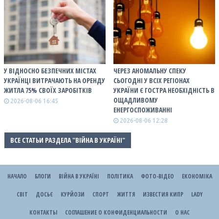
У ВІДНОСНО БЕЗПЕЧНИХ МІСТАХ
ЧЕРЕЗ АНОМАЛЬНУ СПЕКУ
УКРАЇНЦІ ВИТРАЧАЮТЬ НА ОРЕНДУ
СЬОГОДНІ У ВСІХ РЕГІОНАХ
ЖИТЛА 75% СВОЇХ ЗАРОБІТКІВ
УКРАЇНИ Є ГОСТРА НЕОБХІДНІСТЬ В
ОЩАДЛИВОМУ
2026-08-06 16:45
ЕНЕРГОСПОЖИВАННІ
2026-08-06 12:28
ВСЕ СТАТЬИ РАЗДЕЛА "ВІЙНА В УКРАЇНІ"
НАЧАЛО
БЛОГИ
ВІЙНА В УКРАЇНІ
ПОЛІТИКА
ФОТО-ВІДЕО
ЕКОНОМІКА
СВІТ
ДОСЬЄ
КУРЙОЗИ
СПОРТ
ЖИТТЯ
ИЗВЕСТИЯ КИПР
LADY
КОНТАКТЫ
СОГЛАШЕНИЕ О КОНФИДЕНЦИАЛЬНОСТИ
О НАС