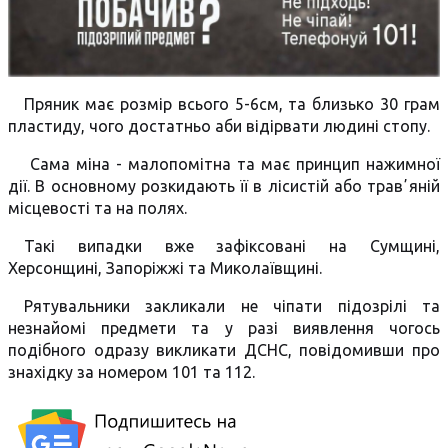
Пряник має розмір всього 5-6см, та близько 30 грам
пластиду, чого достатньо аби відірвати людині стопу.
Сама міна - малопомітна та має принцип нажимної
дії. В основному розкидають її в лісистій або травʼяній
місцевості та на полях.
Такі випадки вже зафіксовані на Сумщині,
Херсонщині, Запоріжжі та Миколаївщині.
Рятувальники закликали не чіпати підозрілі та
незнайомі предмети та у разі виявлення чогось
подібного одразу викликати ДСНС, повідомивши про
знахідку за номером 101 та 112.