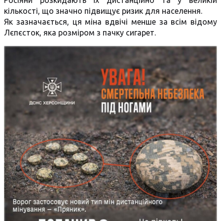
Росіяни розкидають їх дистанційно та у великій
кількості, що значно підвищує ризик для населення.
Як зазначається, ця міна вдвічі менше за всім відому
Лєпєсток, яка розміром з пачку сигарет.