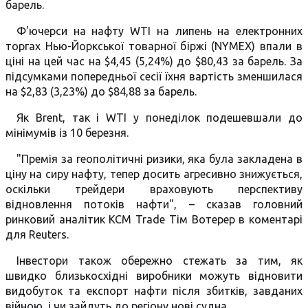
барель.
Ф'ючерси на нафту WTI на липень на електронних
торгах Нью-Йоркської товарної біржі (NYMEX) впали в
ціні на цей час на $4,45 (5,24%) до $80,43 за барель. За
підсумками попередньої сесії їхня вартість зменшилася
на $2,83 (3,23%) до $84,88 за барель.
Як Brent, так і WTI у понеділок подешевшали до
мінімумів із 10 березня.
"Премія за геополітичні ризики, яка була закладена в
ціну на сиру нафту, тепер досить агресивно знижується,
оскільки трейдери враховують перспективу
відновлення потоків нафти", – сказав головний
ринковий аналітик KCM Trade Тім Вотерер в коментарі
для Reuters.
Інвестори також обережно стежать за тим, як
швидко близькосхідні виробники можуть відновити
видобуток та експорт нафти після збитків, завданих
війною, і чи зайдуть до регіону нові судна.