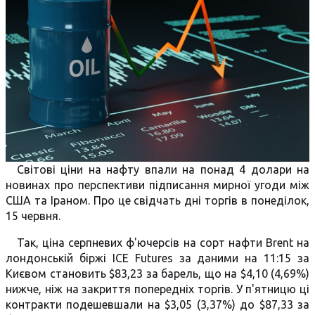
Світові ціни на нафту впали на понад 4 долари на
новинах про перспективи підписання мирної угоди між
США та Іраном. Про це свідчать дні торгів в понеділок,
15 червня.
Так, ціна серпневих ф'ючерсів на сорт нафти Brent на
лондонській біржі ICE Futures за даними на 11:15 за
Києвом становить $83,23 за барель, що на $4,10 (4,69%)
нижче, ніж на закриття попередніх торгів. У п'ятницю ці
контракти подешевшали на $3,05 (3,37%) до $87,33 за