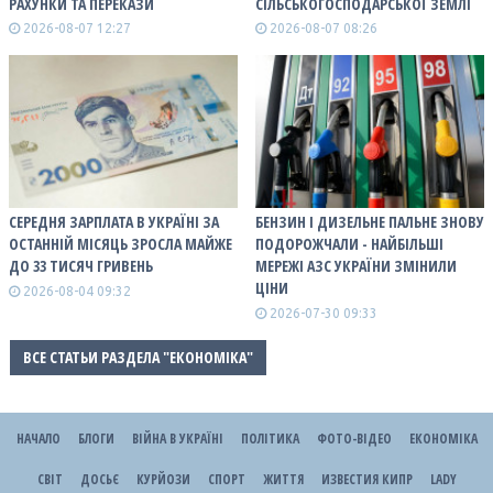
РАХУНКИ ТА ПЕРЕКАЗИ
СІЛЬСЬКОГОСПОДАРСЬКОЇ ЗЕМЛІ
2026-08-07 12:27
2026-08-07 08:26
СЕРЕДНЯ ЗАРПЛАТА В УКРАЇНІ ЗА
БЕНЗИН І ДИЗЕЛЬНЕ ПАЛЬНЕ ЗНОВУ
ОСТАННІЙ МІСЯЦЬ ЗРОСЛА МАЙЖЕ
ПОДОРОЖЧАЛИ - НАЙБІЛЬШІ
ДО 33 ТИСЯЧ ГРИВЕНЬ
МЕРЕЖІ АЗС УКРАЇНИ ЗМІНИЛИ
ЦІНИ
2026-08-04 09:32
2026-07-30 09:33
ВСЕ СТАТЬИ РАЗДЕЛА "ЕКОНОМІКА"
НАЧАЛО
БЛОГИ
ВІЙНА В УКРАЇНІ
ПОЛІТИКА
ФОТО-ВІДЕО
ЕКОНОМІКА
СВІТ
ДОСЬЄ
КУРЙОЗИ
СПОРТ
ЖИТТЯ
ИЗВЕСТИЯ КИПР
LADY