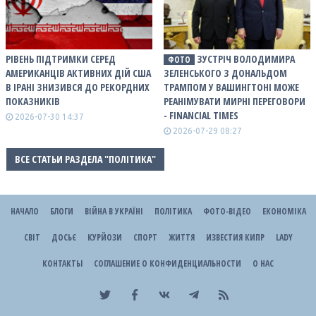
РІВЕНЬ ПІДТРИМКИ СЕРЕД
ЗУСТРІЧ ВОЛОДИМИРА
ФОТО
АМЕРИКАНЦІВ АКТИВНИХ ДІЙ США
ЗЕЛЕНСЬКОГО З ДОНАЛЬДОМ
В ІРАНІ ЗНИЗИВСЯ ДО РЕКОРДНИХ
ТРАМПОМ У ВАШИНГТОНІ МОЖЕ
ПОКАЗНИКІВ
РЕАНІМУВАТИ МИРНІ ПЕРЕГОВОРИ
- FINANCIAL TIMES
2026-07-30 14:37
2026-07-29 08:27
ВСЕ СТАТЬИ РАЗДЕЛА "ПОЛІТИКА"
НАЧАЛО
БЛОГИ
ВІЙНА В УКРАЇНІ
ПОЛІТИКА
ФОТО-ВІДЕО
ЕКОНОМІКА
СВІТ
ДОСЬЄ
КУРЙОЗИ
СПОРТ
ЖИТТЯ
ИЗВЕСТИЯ КИПР
LADY
КОНТАКТЫ
СОГЛАШЕНИЕ О КОНФИДЕНЦИАЛЬНОСТИ
О НАС