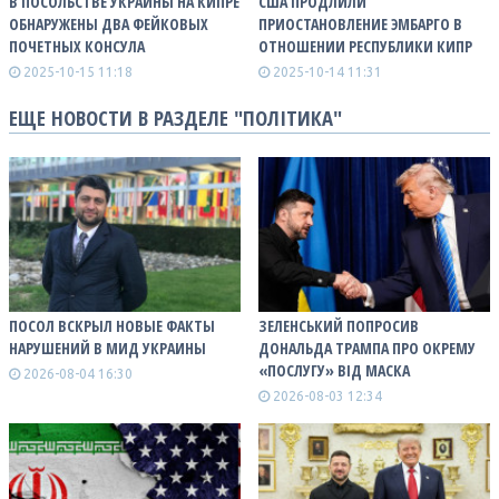
В ПОСОЛЬСТВЕ УКРАИНЫ НА КИПРЕ
США ПРОДЛИЛИ
ОБНАРУЖЕНЫ ДВА ФЕЙКОВЫХ
ПРИОСТАНОВЛЕНИЕ ЭМБАРГО В
ПОЧЕТНЫХ КОНСУЛА
ОТНОШЕНИИ РЕСПУБЛИКИ КИПР
2025-10-15 11:18
2025-10-14 11:31
ЕЩЕ НОВОСТИ В РАЗДЕЛЕ "ПОЛІТИКА"
ПОСОЛ ВСКРЫЛ НОВЫЕ ФАКТЫ
ЗЕЛЕНСЬКИЙ ПОПРОСИВ
НАРУШЕНИЙ В МИД УКРАИНЫ
ДОНАЛЬДА ТРАМПА ПРО ОКРЕМУ
«ПОСЛУГУ» ВІД МАСКА
2026-08-04 16:30
2026-08-03 12:34