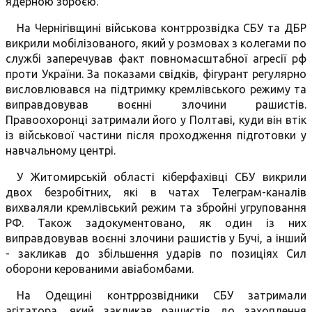
ядерною зброєю.
На Чернігівщині військова контррозвідка СБУ та ДБР
викрили мобілізованого, який у розмовах з колегами по
службі заперечував факт повномасштабної агресії рф
проти України. За показами свідків, фігурант регулярно
висловлювався на підтримку кремлівського режиму та
виправдовував воєнні злочини рашистів.
Правоохоронці затримали його у Полтаві, куди він втік
із військової частини після проходження підготовки у
навчальному центрі.
У Житомирській області кіберфахівці СБУ викрили
двох безробітних, які в чатах Телеграм-каналів
вихваляли кремлівський режим та збройні угруповання
РФ. Також задокументовано, як один із них
виправдовував воєнні злочини рашистів у Бучі, а інший
- закликав до збільшення ударів по позиціях Сил
оборони керованими авіабомбами.
На Одещині контррозвідники СБУ затримали
агітатора, який закликав рашистів до захоплення