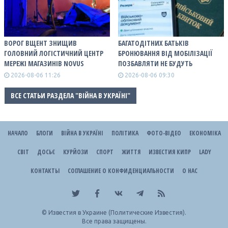
ВОРОГ ВЩЕНТ ЗНИЩИВ
БАГАТОДІТНИХ БАТЬКІВ
ГОЛОВНИЙ ЛОГІСТИЧНИЙ ЦЕНТР
БРОНЮВАННЯ ВІД МОБІЛІЗАЦІЇ
МЕРЕЖІ МАГАЗИНІВ NOVUS
ПОЗБАВЛЯТИ НЕ БУДУТЬ
2026-08-06 11:26
2026-08-06 09:30
ВСЕ СТАТЬИ РАЗДЕЛА "ВІЙНА В УКРАЇНІ"
НАЧАЛО
БЛОГИ
ВІЙНА В УКРАЇНІ
ПОЛІТИКА
ФОТО-ВІДЕО
ЕКОНОМІКА
СВІТ
ДОСЬЄ
КУРЙОЗИ
СПОРТ
ЖИТТЯ
ИЗВЕСТИЯ КИПР
LADY
КОНТАКТЫ
СОГЛАШЕНИЕ О КОНФИДЕНЦИАЛЬНОСТИ
О НАС
©
Известия в Украине (Политические Известия).
Все права защищены.