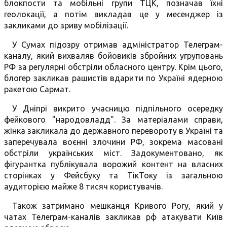
блокпости та мобільні групи ТЦК, позначав їхні
геолокації, а потім викладав це у месенджер із
закликами до зриву мобілізації.
У Сумах підозру отримав адміністратор Телеграм-
каналу, який вихваляв бойовиків збройних угруповань
РФ за регулярні обстріли обласного центру. Крім цього,
блогер закликав рашистів вдарити по Україні ядерною
ракетою Сармат.
У Дніпрі викрито учасницю підпільного осередку
фейкового "народовладд". За матеріалами справи,
жінка закликала до державного перевороту в Україні та
заперечувала воєнні злочини РФ, зокрема масовані
обстріли українських міст. Задокументовано, як
фігурантка публікувала ворожий контент на власних
сторінках у Фейсбуку та ТікТоку із загальною
аудиторією майже 8 тисяч користувачів.
Також затримано мешканця Кривого Рогу, який у
чатах Телеграм-каналів закликав рф атакувати Київ