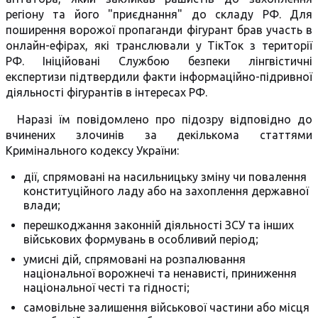
регіону та його "приєднання" до складу РФ. Для
поширення ворожої пропаганди фігурант брав участь в
онлайн-ефірах, які транслювали у ТікТок з території
РФ. Ініційовані Службою безпеки лінгвістичні
експертизи підтвердили факти інформаційно-підривної
діяльності фігурантів в інтересах РФ.
Наразі їм повідомлено про підозру відповідно до
вчинених злочинів за декількома статтями
Кримінального кодексу України:
дії, спрямовані на насильницьку зміну чи повалення
конституційного ладу або на захоплення державної
влади;
перешкоджання законній діяльності ЗСУ та інших
військових формувань в особливий період;
умисні дій, спрямовані на розпалювання
національної ворожнечі та ненависті, приниження
національної честі та гідності;
самовільне залишення військової частини або місця