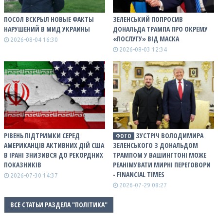
ПОСОЛ ВСКРЫЛ НОВЫЕ ФАКТЫ
ЗЕЛЕНСЬКИЙ ПОПРОСИВ
НАРУШЕНИЙ В МИД УКРАИНЫ
ДОНАЛЬДА ТРАМПА ПРО ОКРЕМУ
«ПОСЛУГУ» ВІД МАСКА
2026-08-04 16:30
2026-08-03 12:34
РІВЕНЬ ПІДТРИМКИ СЕРЕД
ЗУСТРІЧ ВОЛОДИМИРА
ФОТО
АМЕРИКАНЦІВ АКТИВНИХ ДІЙ США
ЗЕЛЕНСЬКОГО З ДОНАЛЬДОМ
В ІРАНІ ЗНИЗИВСЯ ДО РЕКОРДНИХ
ТРАМПОМ У ВАШИНГТОНІ МОЖЕ
ПОКАЗНИКІВ
РЕАНІМУВАТИ МИРНІ ПЕРЕГОВОРИ
- FINANCIAL TIMES
2026-07-30 14:37
2026-07-29 08:27
ВСЕ СТАТЬИ РАЗДЕЛА "ПОЛІТИКА"