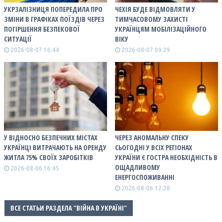
УКРЗАЛІЗНИЦЯ ПОПЕРЕДИЛА ПРО
ЧЕХІЯ БУДЕ ВІДМОВЛЯТИ У
ЗМІНИ В ГРАФІКАХ ПОЇЗДІВ ЧЕРЕЗ
ТИМЧАСОВОМУ ЗАХИСТІ
ПОГІРШЕННЯ БЕЗПЕКОВОЇ
УКРАЇНЦЯМ МОБІЛІЗАЦІЙНОГО
СИТУАЦІЇ
ВІКУ
2026-08-07 16:44
2026-08-07 09:29
У ВІДНОСНО БЕЗПЕЧНИХ МІСТАХ
ЧЕРЕЗ АНОМАЛЬНУ СПЕКУ
УКРАЇНЦІ ВИТРАЧАЮТЬ НА ОРЕНДУ
СЬОГОДНІ У ВСІХ РЕГІОНАХ
ЖИТЛА 75% СВОЇХ ЗАРОБІТКІВ
УКРАЇНИ Є ГОСТРА НЕОБХІДНІСТЬ В
ОЩАДЛИВОМУ
2026-08-06 16:45
ЕНЕРГОСПОЖИВАННІ
2026-08-06 12:28
ВСЕ СТАТЬИ РАЗДЕЛА "ВІЙНА В УКРАЇНІ"