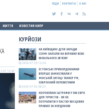
ЛЕДИ
КОНТАКТЫ
О НАС
ЖИТТЯ
ИЗВЕСТИЯ КИПР
КУРЙОЗИ
КА
НА КИЇВЩИНІ ДІТИ ЗАРАДИ
СЕЛФІ ЗАЛІЗЛИ НА ВЕРХІВКУ ВЕЖІ
МОБІЛЬНОГО ЗВ'ЯЗКУ
2026-07-30 12:34
ЕСТОНСЬКІ ПРИКОРДОННИКИ
2-07 12:41
ВПЕРШЕ ЗАФІКСУВАЛИ У
ФІНСЬКІЙ ЗАТОЦІ ТАНКЕР РФ,
ОЗБРОЄНИЙ КУЛЕМЕТАМИ
2026-07-02 08:25
НЕОЧІКУВАНІ ШТРАФИ У 500 ЄВРО
ДЛЯ ТУРИСТІВ - ЯК НЕ
ПОТРАПИТИ У ПАСТКУ МІСЦЕВИХ
ПРАВИЛ ЗА КОРДОНОМ