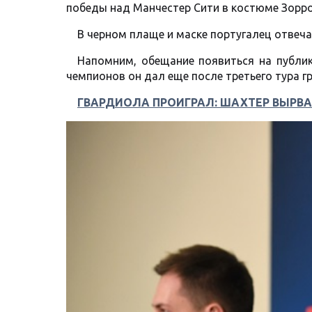
победы над Манчестер Сити в костюме Зорро
В черном плаще и маске португалец отвеч
Напомним, обещание появиться на публи
чемпионов он дал еще после третьего тура г
ГВАРДИОЛА ПРОИГРАЛ: ШАХТЕР ВЫРВА