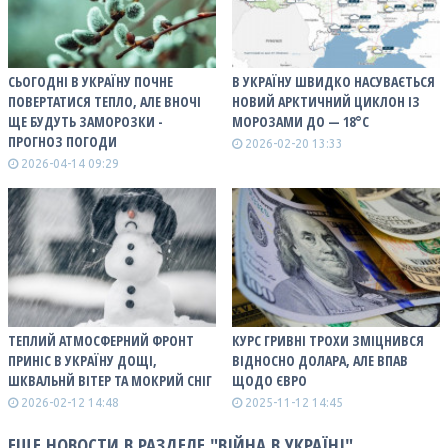
СЬОГОДНІ В УКРАЇНУ ПОЧНЕ
В УКРАЇНУ ШВИДКО НАСУВАЄТЬСЯ
ПОВЕРТАТИСЯ ТЕПЛО, АЛЕ ВНОЧІ
НОВИЙ АРКТИЧНИЙ ЦИКЛОН ІЗ
ЩЕ БУДУТЬ ЗАМОРОЗКИ -
МОРОЗАМИ ДО — 18°С
ПРОГНОЗ ПОГОДИ
2026-02-20 13:33
2026-04-14 09:29
ТЕПЛИЙ АТМОСФЕРНИЙ ФРОНТ
КУРС ГРИВНІ ТРОХИ ЗМІЦНИВСЯ
ПРИНІС В УКРАЇНУ ДОЩІ,
ВІДНОСНО ДОЛАРА, АЛЕ ВПАВ
ШКВАЛЬНЙ ВІТЕР ТА МОКРИЙ СНІГ
ЩОДО ЄВРО
2026-02-12 14:48
2025-11-12 14:45
ЕЩЕ НОВОСТИ В РАЗДЕЛЕ "ВІЙНА В УКРАЇНІ"