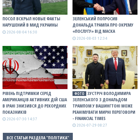
ПОСОЛ ВСКРЫЛ НОВЫЕ ФАКТЫ
ЗЕЛЕНСЬКИЙ ПОПРОСИВ
НАРУШЕНИЙ В МИД УКРАИНЫ
ДОНАЛЬДА ТРАМПА ПРО ОКРЕМУ
«ПОСЛУГУ» ВІД МАСКА
2026-08-04 16:30
2026-08-03 12:34
РІВЕНЬ ПІДТРИМКИ СЕРЕД
ЗУСТРІЧ ВОЛОДИМИРА
ФОТО
АМЕРИКАНЦІВ АКТИВНИХ ДІЙ США
ЗЕЛЕНСЬКОГО З ДОНАЛЬДОМ
В ІРАНІ ЗНИЗИВСЯ ДО РЕКОРДНИХ
ТРАМПОМ У ВАШИНГТОНІ МОЖЕ
ПОКАЗНИКІВ
РЕАНІМУВАТИ МИРНІ ПЕРЕГОВОРИ
- FINANCIAL TIMES
2026-07-30 14:37
2026-07-29 08:27
ВСЕ СТАТЬИ РАЗДЕЛА "ПОЛІТИКА"