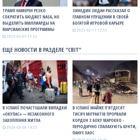
ТРАМП НАМЕРЕН РЕЗКО
ЗИНЕДИН ЗИДАН РАССКАЗАЛ О
СОКРАТИТЬ БЮДЖЕТ NASA, НО
ГЛАВНОМ УПУЩЕНИИ В СВОЕЙ
ВЫДЕЛИТЬ МИЛЛИАРДЫ НА
БОГАТОЙ ИГРОВОЙ КАРЬЕРЕ
МАРСИАНСКИЕ ПРОГРАММЫ
2025-02-17 12:35
2025-05-05 13:32
ЕЩЕ НОВОСТИ В РАЗДЕЛЕ "СВІТ"
В ІСПАНІЇ ПОЧАСТІШАЛИ ВИПАДКИ
В ІСПАНІЇ МАЙЖЕ П'ЯТДЕСЯТ
«ОКУПАС» — НЕЗАКОННОГО
ТИСЯЧ МІГРАНТІВ ПРОРВАЛИ
ЗАХОПЛЕННЯ ЖИТЛА
КОРДОН З БОКУ МАРОККО -
ПЕРІОДИЧНО СПАЛАХУЮТЬ БУНТИ,
2026-08-06 14:33
ПАНУЄ ХАОС
2026-07-31 16:46