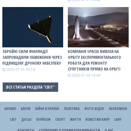
ЗБРОЙНІ СИЛИ ФІНЛЯНДІЇ
КОМПАНІЯ SPACEX ВИВЕЛА НА
ЗАПРОВАДИЛИ ОБМЕЖЕННЯ ЧЕРЕЗ
ОРБІТУ ЕКСПЕРИМЕНТАЛЬНОГО
ПІДВИЩЕНУ ДРОНОВУ НЕБЕЗПЕКУ
РОБОТА ДЛЯ РЕМОНТУ
СУПУТНИКІВ ПРЯМО НА ОРБІТІ
2026-07-31 09:34
2026-07-29 16:44
ВСЕ СТАТЬИ РАЗДЕЛА "СВІТ"
НАЧАЛО
БЛОГИ
ВІЙНА В УКРАЇНІ
ПОЛІТИКА
ФОТО-ВІДЕО
ЕКОНОМІКА
СВІТ
ДОСЬЄ
КУРЙОЗИ
СПОРТ
ЖИТТЯ
ИЗВЕСТИЯ КИПР
LADY
КОНТАКТЫ
СОГЛАШЕНИЕ О КОНФИДЕНЦИАЛЬНОСТИ
О НАС