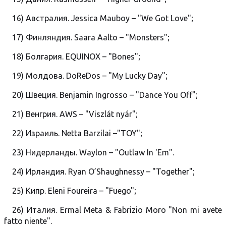
16) Австралия. Jessica Mauboy – "We Got Love";
17) Финляндия. Saara Aalto – "Monsters";
18) Болгария. EQUINOX – "Bones";
19) Молдова. DoReDos – "My Lucky Day";
20) Швеция. Benjamin Ingrosso – "Dance You Off";
21) Венгрия. AWS – "Viszlát nyár";
22) Израиль. Netta Barzilai –"TOY";
23) Нидерланды. Waylon – "Outlaw In 'Em".
24) Ирландия. Ryan O’Shaughnessy – "Together";
25) Кипр. Eleni Foureira – "Fuego";
26) Италия. Ermal Meta & Fabrizio Moro "Non mi avete
fatto niente".