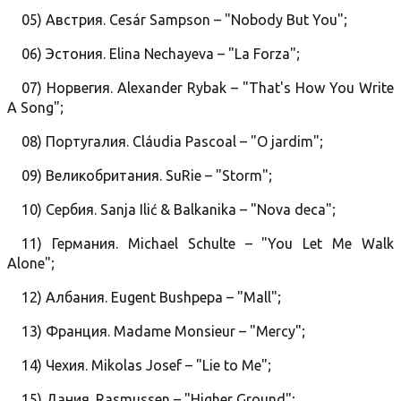
05) Австрия. Cesár Sampson – "Nobody But You";
06) Эстония. Elina Nechayeva – "La Forza";
07) Норвегия. Alexander Rybak – "That's How You Write
А Song";
08) Португалия. Cláudia Pascoal – "O jardim";
09) Великобритания. SuRie – "Storm";
10) Сербия. Sanja Ilić & Balkanika – "Nova deca";
11) Германия. Michael Schulte – "You Let Me Walk
Alone";
12) Албания. Eugent Bushpepa – "Mall";
13) Франция. Madame Monsieur – "Mercy";
14) Чехия. Mikolas Josef – "Lie to Me";
15) Дания. Rasmussen – "Higher Ground";