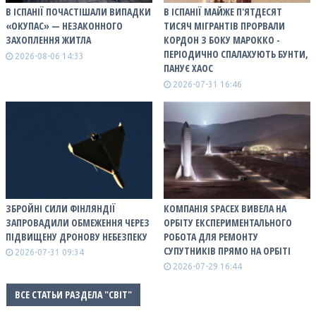
В ІСПАНІЇ ПОЧАСТІШАЛИ ВИПАДКИ
В ІСПАНІЇ МАЙЖЕ П'ЯТДЕСЯТ
«ОКУПАС» — НЕЗАКОННОГО
ТИСЯЧ МІГРАНТІВ ПРОРВАЛИ
ЗАХОПЛЕННЯ ЖИТЛА
КОРДОН З БОКУ МАРОККО -
ПЕРІОДИЧНО СПАЛАХУЮТЬ БУНТИ,
2026-08-06 14:33
ПАНУЄ ХАОС
2026-07-31 16:46
ЗБРОЙНІ СИЛИ ФІНЛЯНДІЇ
КОМПАНІЯ SPACEX ВИВЕЛА НА
ЗАПРОВАДИЛИ ОБМЕЖЕННЯ ЧЕРЕЗ
ОРБІТУ ЕКСПЕРИМЕНТАЛЬНОГО
ПІДВИЩЕНУ ДРОНОВУ НЕБЕЗПЕКУ
РОБОТА ДЛЯ РЕМОНТУ
СУПУТНИКІВ ПРЯМО НА ОРБІТІ
2026-07-31 09:34
2026-07-29 16:44
ВСЕ СТАТЬИ РАЗДЕЛА "СВІТ"