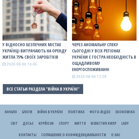
У ВІДНОСНО БЕЗПЕЧНИХ МІСТАХ
ЧЕРЕЗ АНОМАЛЬНУ СПЕКУ
УКРАЇНЦІ ВИТРАЧАЮТЬ НА ОРЕНДУ
СЬОГОДНІ У ВСІХ РЕГІОНАХ
ЖИТЛА 75% СВОЇХ ЗАРОБІТКІВ
УКРАЇНИ Є ГОСТРА НЕОБХІДНІСТЬ В
ОЩАДЛИВОМУ
2026-08-06 16:45
ЕНЕРГОСПОЖИВАННІ
2026-08-06 12:28
ВСЕ СТАТЬИ РАЗДЕЛА "ВІЙНА В УКРАЇНІ"
НАЧАЛО
БЛОГИ
ВІЙНА В УКРАЇНІ
ПОЛІТИКА
ФОТО-ВІДЕО
ЕКОНОМІКА
СВІТ
ДОСЬЄ
КУРЙОЗИ
СПОРТ
ЖИТТЯ
ИЗВЕСТИЯ КИПР
LADY
КОНТАКТЫ
СОГЛАШЕНИЕ О КОНФИДЕНЦИАЛЬНОСТИ
О НАС