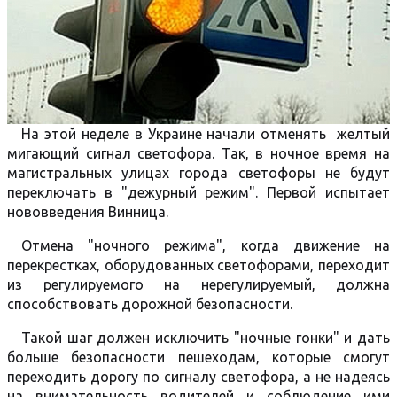
На этой неделе в Украине начали отменять желтый
мигающий сигнал светофора. Так, в ночное время на
магистральных улицах города светофоры не будут
переключать в "дежурный режим". Первой испытает
нововведения Винница.
Отмена "ночного режима", когда движение на
перекрестках, оборудованных светофорами, переходит
из регулируемого на нерегулируемый, должна
способствовать дорожной безопасности.
Такой шаг должен исключить "ночные гонки" и дать
больше безопасности пешеходам, которые смогут
переходить дорогу по сигналу светофора, а не надеясь
на внимательность водителей и соблюдение ими