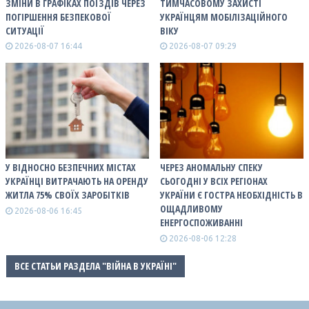
ЗМІНИ В ГРАФІКАХ ПОЇЗДІВ ЧЕРЕЗ
ТИМЧАСОВОМУ ЗАХИСТІ
ПОГІРШЕННЯ БЕЗПЕКОВОЇ
УКРАЇНЦЯМ МОБІЛІЗАЦІЙНОГО
СИТУАЦІЇ
ВІКУ
2026-08-07 16:44
2026-08-07 09:29
У ВІДНОСНО БЕЗПЕЧНИХ МІСТАХ
ЧЕРЕЗ АНОМАЛЬНУ СПЕКУ
УКРАЇНЦІ ВИТРАЧАЮТЬ НА ОРЕНДУ
СЬОГОДНІ У ВСІХ РЕГІОНАХ
ЖИТЛА 75% СВОЇХ ЗАРОБІТКІВ
УКРАЇНИ Є ГОСТРА НЕОБХІДНІСТЬ В
ОЩАДЛИВОМУ
2026-08-06 16:45
ЕНЕРГОСПОЖИВАННІ
2026-08-06 12:28
ВСЕ СТАТЬИ РАЗДЕЛА "ВІЙНА В УКРАЇНІ"