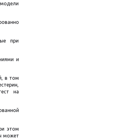
модели
рованно
рые при
ниями и
, в том
естерин,
тест на
ованной
ри этом
ч может