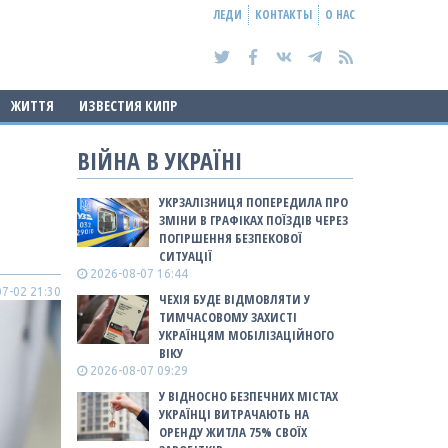
ЛЕДИ
КОНТАКТЫ
О НАС
ЖИТТЯ
ИЗВЕСТИЯ КИПР
ВІЙНА В УКРАЇНІ
УКРЗАЛІЗНИЦЯ ПОПЕРЕДИЛА ПРО
ЗМІНИ В ГРАФІКАХ ПОЇЗДІВ ЧЕРЕЗ
ПОГІРШЕННЯ БЕЗПЕКОВОЇ
СИТУАЦІЇ
2026-08-07 16:44
7-02 21:30
ЧЕХІЯ БУДЕ ВІДМОВЛЯТИ У
ТИМЧАСОВОМУ ЗАХИСТІ
УКРАЇНЦЯМ МОБІЛІЗАЦІЙНОГО
ВІКУ
2026-08-07 09:29
У ВІДНОСНО БЕЗПЕЧНИХ МІСТАХ
УКРАЇНЦІ ВИТРАЧАЮТЬ НА
ОРЕНДУ ЖИТЛА 75% СВОЇХ