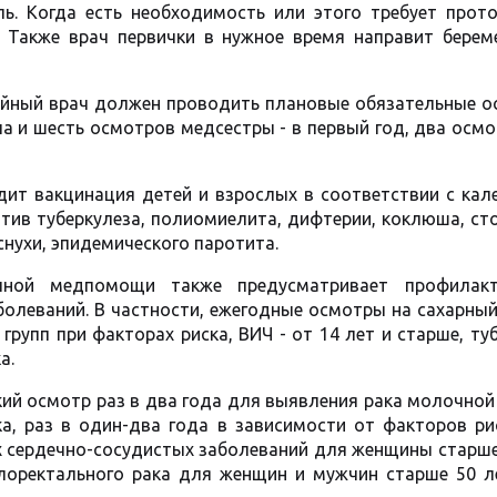
ь. Когда есть необходимость или этого требует прото
. Также врач первички в нужное время направит берем
ейный врач должен проводить плановые обязательные о
а и шесть осмотров медсестры - в первый год, два осмо
дит вакцинация детей и взрослых в соответствии с ка
отив туберкулеза, полиомиелита, дифтерии, коклюша, ст
снухи, эпидемического паротита.
чной медпомощи также предусматривает профилакт
болеваний. В частности, ежегодные осмотры на сахарны
групп при факторах риска, ВИЧ - от 14 лет и старше, ту
а.
ий осмотр раз в два года для выявления рака молочно
ка, раз в один-два года в зависимости от факторов ри
х сердечно-сосудистых заболеваний для женщины старше
лоректального рака для женщин и мужчин старше 50 ле