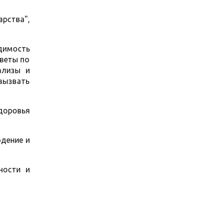
рства",
димость
оветы по
ализы и
 вызвать
доровья
юдение и
ности и