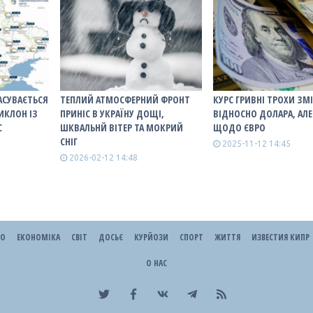
АСУВАЄТЬСЯ
ТЕПЛИЙ АТМОСФЕРНИЙ ФРОНТ
КУРС ГРИВНІ ТРОХИ ЗМ
ИКЛОН ІЗ
ПРИНІС В УКРАЇНУ ДОЩІ,
ВІДНОСНО ДОЛАРА, АЛЕ
С
ШКВАЛЬНЙ ВІТЕР ТА МОКРИЙ
ЩОДО ЄВРО
СНІГ
2025-11-12 14:45
2026-02-12 14:48
ЕО
ЕКОНОМІКА
СВІТ
ДОСЬЄ
КУРЙОЗИ
СПОРТ
ЖИТТЯ
ИЗВЕСТИЯ КИПР
О НАС