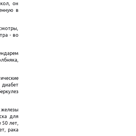
кол, он
енную в
смотры,
тра - во
лендарем
олбняка,
ические
й диабет
беркулез
й железы
ска для
 50 лет,
т, рака