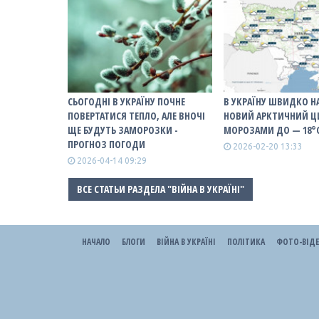
СЬОГОДНІ В УКРАЇНУ ПОЧНЕ
В УКРАЇНУ ШВИДКО Н
ПОВЕРТАТИСЯ ТЕПЛО, АЛЕ ВНОЧІ
НОВИЙ АРКТИЧНИЙ Ц
ЩЕ БУДУТЬ ЗАМОРОЗКИ -
МОРОЗАМИ ДО — 18°
ПРОГНОЗ ПОГОДИ
2026-02-20 13:33
2026-04-14 09:29
ВСЕ СТАТЬИ РАЗДЕЛА "ВІЙНА В УКРАЇНІ"
НАЧАЛО
БЛОГИ
ВІЙНА В УКРАЇНІ
ПОЛІТИКА
ФОТО-ВІД