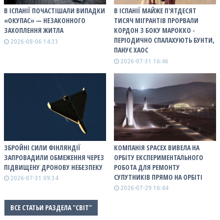
В ІСПАНІЇ ПОЧАСТІШАЛИ ВИПАДКИ
В ІСПАНІЇ МАЙЖЕ П'ЯТДЕСЯТ
«ОКУПАС» — НЕЗАКОННОГО
ТИСЯЧ МІГРАНТІВ ПРОРВАЛИ
ЗАХОПЛЕННЯ ЖИТЛА
КОРДОН З БОКУ МАРОККО -
ПЕРІОДИЧНО СПАЛАХУЮТЬ БУНТИ,
2026-08-06 14:33
ПАНУЄ ХАОС
2026-07-31 16:46
ЗБРОЙНІ СИЛИ ФІНЛЯНДІЇ
КОМПАНІЯ SPACEX ВИВЕЛА НА
ЗАПРОВАДИЛИ ОБМЕЖЕННЯ ЧЕРЕЗ
ОРБІТУ ЕКСПЕРИМЕНТАЛЬНОГО
ПІДВИЩЕНУ ДРОНОВУ НЕБЕЗПЕКУ
РОБОТА ДЛЯ РЕМОНТУ
СУПУТНИКІВ ПРЯМО НА ОРБІТІ
2026-07-31 09:34
2026-07-29 16:44
ВСЕ СТАТЬИ РАЗДЕЛА "СВІТ"