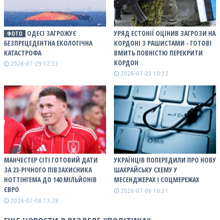
ОДЕСІ ЗАГРОЖУЄ
УРЯД ЕСТОНІЇ ОЦІНИВ ЗАГРОЗИ НА
ФОТО
БЕЗПРЕЦЕДЕНТНА ЕКОЛОГІЧНА
КОРДОНІ З РАШИСТАМИ - ГОТОВІ
КАТАСТРОФА
ВМИТЬ ПОВНІСТЮ ПЕРЕКРИТИ
КОРДОН
2026-07-29 12:33
2026-07-23 10:32
МАНЧЕСТЕР СІТІ ГОТОВИЙ ДАТИ
УКРАЇНЦІВ ПОПЕРЕДИЛИ ПРО НОВУ
ЗА 23-РІЧНОГО ПІВЗАХИСНИКА
ШАХРАЙСЬКУ СХЕМУ У
НОТТІНГЕМА ДО 140 МІЛЬЙОНІВ
МЕСЕНДЖЕРАХ І СОЦМЕРЕЖАХ
ЄВРО
2026-07-06 10:31
2026-07-06 13:29