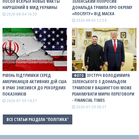
ПОСОЛ ВСКРЫЛ НОВЫЕ ФАКТЫ
ЗЕЛЕНСЬКИЙ ПОПРОСИВ
НАРУШЕНИЙ В МИД УКРАИНЫ
ДОНАЛЬДА ТРАМПА ПРО ОКРЕМУ
«ПОСЛУГУ» ВІД МАСКА
2026-08-04 16:30
2026-08-03 12:34
РІВЕНЬ ПІДТРИМКИ СЕРЕД
ЗУСТРІЧ ВОЛОДИМИРА
ФОТО
АМЕРИКАНЦІВ АКТИВНИХ ДІЙ США
ЗЕЛЕНСЬКОГО З ДОНАЛЬДОМ
В ІРАНІ ЗНИЗИВСЯ ДО РЕКОРДНИХ
ТРАМПОМ У ВАШИНГТОНІ МОЖЕ
ПОКАЗНИКІВ
РЕАНІМУВАТИ МИРНІ ПЕРЕГОВОРИ
- FINANCIAL TIMES
2026-07-30 14:37
2026-07-29 08:27
ВСЕ СТАТЬИ РАЗДЕЛА "ПОЛІТИКА"