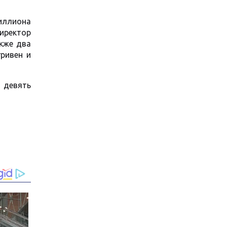
иллиона
директор
акже два
гривен и
и девять