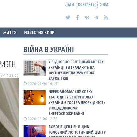
ЛЕДИ
КОНТАКТЫ
О НАС
ЖИТТЯ
ИЗВЕСТИЯ КИПР
ВІЙНА В УКРАЇНІ
РИВЕН
У ВІДНОСНО БЕЗПЕЧНИХ МІСТАХ
УКРАЇНЦІ ВИТРАЧАЮТЬ НА
ОРЕНДУ ЖИТЛА 75% СВОЇХ
7-17 21:00
ЗАРОБІТКІВ
2026-08-06 16:45
ЧЕРЕЗ АНОМАЛЬНУ СПЕКУ
СЬОГОДНІ У ВСІХ РЕГІОНАХ
УКРАЇНИ Є ГОСТРА НЕОБХІДНІСТЬ
В ОЩАДЛИВОМУ
ЕНЕРГОСПОЖИВАННІ
2026-08-06 12:28
ВОРОГ ВЩЕНТ ЗНИЩИВ
ГОЛОВНИЙ ЛОГІСТИЧНИЙ ЦЕНТР