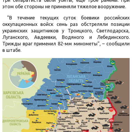
три сепаратиста были убиты, еще трое ранены. При
этом обе стороны не применяли тяжелое вооружение.
"В течение текущих суток боевики российских
оккупационных войск семь раз обстреляли позиции
украинских защитников у Троицкого, Светлодарска,
Луганского, Авдеевки, Водяного и Лебединского.
Трижды враг применил 82-мм минометы", – сообщили
в штабе.