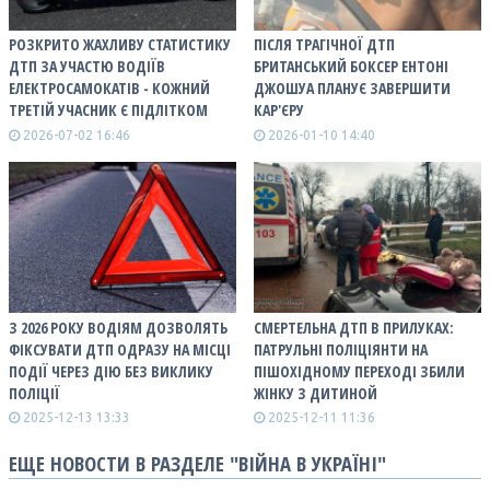
РОЗКРИТО ЖАХЛИВУ СТАТИСТИКУ
ПІСЛЯ ТРАГІЧНОЇ ДТП
ДТП ЗА УЧАСТЮ ВОДІЇВ
БРИТАНСЬКИЙ БОКСЕР ЕНТОНІ
ЕЛЕКТРОСАМОКАТІВ - КОЖНИЙ
ДЖОШУА ПЛАНУЄ ЗАВЕРШИТИ
ТРЕТІЙ УЧАСНИК Є ПІДЛІТКОМ
КАР'ЄРУ
2026-07-02 16:46
2026-01-10 14:40
З 2026 РОКУ ВОДІЯМ ДОЗВОЛЯТЬ
СМЕРТЕЛЬНА ДТП В ПРИЛУКАХ:
ФІКСУВАТИ ДТП ОДРАЗУ НА МІСЦІ
ПАТРУЛЬНІ ПОЛІЦІЯНТИ НА
ПОДІЇ ЧЕРЕЗ ДІЮ БЕЗ ВИКЛИКУ
ПІШОХІДНОМУ ПЕРЕХОДІ ЗБИЛИ
ПОЛІЦІЇ
ЖІНКУ З ДИТИНОЙ
2025-12-13 13:33
2025-12-11 11:36
ЕЩЕ НОВОСТИ В РАЗДЕЛЕ "ВІЙНА В УКРАЇНІ"