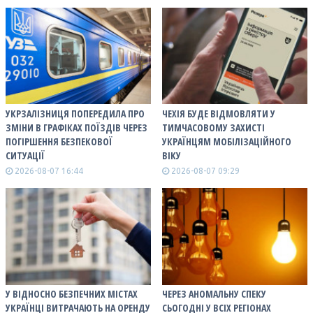
УКРЗАЛІЗНИЦЯ ПОПЕРЕДИЛА ПРО
ЧЕХІЯ БУДЕ ВІДМОВЛЯТИ У
ЗМІНИ В ГРАФІКАХ ПОЇЗДІВ ЧЕРЕЗ
ТИМЧАСОВОМУ ЗАХИСТІ
ПОГІРШЕННЯ БЕЗПЕКОВОЇ
УКРАЇНЦЯМ МОБІЛІЗАЦІЙНОГО
СИТУАЦІЇ
ВІКУ
2026-08-07 16:44
2026-08-07 09:29
У ВІДНОСНО БЕЗПЕЧНИХ МІСТАХ
ЧЕРЕЗ АНОМАЛЬНУ СПЕКУ
УКРАЇНЦІ ВИТРАЧАЮТЬ НА ОРЕНДУ
СЬОГОДНІ У ВСІХ РЕГІОНАХ