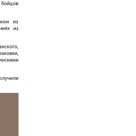
о бойцов
вном из
ниях из
анского,
лаковки,
инскими
олучили