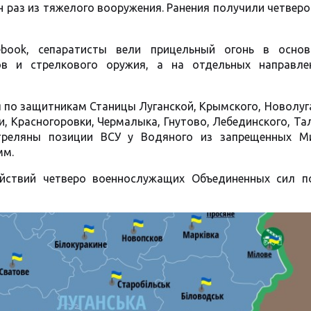
н раз из тяжелого вооружения. Ранения получили четвер
book, сепаратисты вели прицельный огонь в осно
ов и стрелкового оружия, а на отдельных направле
я по защитникам Станицы Луганской, Крымского, Новолуг
, Красногоровки, Чермалыка, Гнутово, Лебединского, Та
треляны позиции ВСУ у Водяного из запрещенных М
мм.
йствий четверо военнослужащих Объединенных сил п