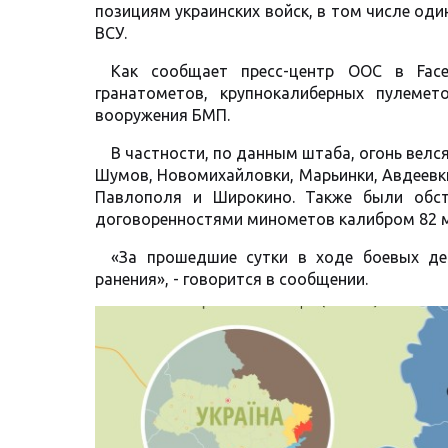
позициям украинских войск, в том числе оди
ВСУ.
Как сообщает пресс-центр ООС в Face
гранатометов, крупнокалиберных пулемет
вооружения БМП.
В частности, по данным штаба, огонь велс
Шумов, Новомихайловки, Марьинки, Авдеевки
Павлополя и Широкино. Также были обс
договоренностями минометов калибром 82 
«За прошедшие сутки в ходе боевых де
ранения», - говорится в сообщении.