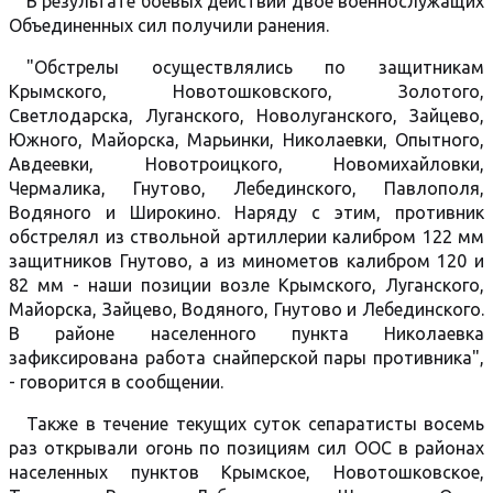
В результате боевых действий двое военнослужащих
Объединенных сил получили ранения.
"Обстрелы осуществлялись по защитникам
Крымского, Новотошковского, Золотого,
Светлодарска, Луганского, Новолуганского, Зайцево,
Южного, Майорска, Марьинки, Николаевки, Опытного,
Авдеевки, Новотроицкого, Новомихайловки,
Чермалика, Гнутово, Лебединского, Павлополя,
Водяного и Широкино. Наряду с этим, противник
обстрелял из ствольной артиллерии калибром 122 мм
защитников Гнутово, а из минометов калибром 120 и
82 мм - наши позиции возле Крымского, Луганского,
Майорска, Зайцево, Водяного, Гнутово и Лебединского.
В районе населенного пункта Николаевка
зафиксирована работа снайперской пары противника",
- говорится в сообщении.
Также в течение текущих суток сепаратисты восемь
раз открывали огонь по позициям сил ООС в районах
населенных пунктов Крымское, Новотошковское,