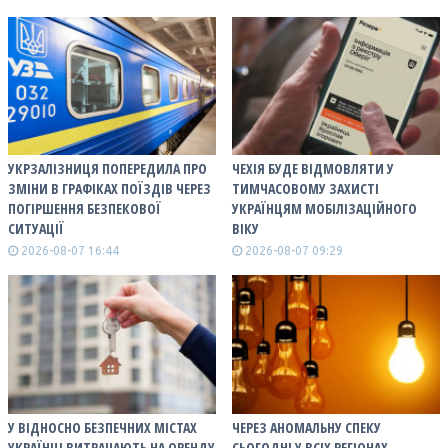
УКРЗАЛІЗНИЦЯ ПОПЕРЕДИЛА ПРО
ЧЕХІЯ БУДЕ ВІДМОВЛЯТИ У
ЗМІНИ В ГРАФІКАХ ПОЇЗДІВ ЧЕРЕЗ
ТИМЧАСОВОМУ ЗАХИСТІ
ПОГІРШЕННЯ БЕЗПЕКОВОЇ
УКРАЇНЦЯМ МОБІЛІЗАЦІЙНОГО
СИТУАЦІЇ
ВІКУ
2026-08-07 16:44
2026-08-07 09:29
У ВІДНОСНО БЕЗПЕЧНИХ МІСТАХ
ЧЕРЕЗ АНОМАЛЬНУ СПЕКУ
УКРАЇНЦІ ВИТРАЧАЮТЬ НА ОРЕНДУ
СЬОГОДНІ У ВСІХ РЕГІОНАХ