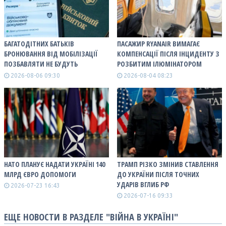
БАГАТОДІТНИХ БАТЬКІВ
ПАСАЖИР RYANAIR ВИМАГАЄ
БРОНЮВАННЯ ВІД МОБІЛІЗАЦІЇ
КОМПЕНСАЦІЇ ПІСЛЯ ІНЦИДЕНТУ З
ПОЗБАВЛЯТИ НЕ БУДУТЬ
РОЗБИТИМ ІЛЮМІНАТОРОМ
2026-08-06 09:30
2026-08-04 08:23
НАТО ПЛАНУЄ НАДАТИ УКРАЇНІ 140
ТРАМП РІЗКО ЗМІНИВ СТАВЛЕННЯ
МЛРД ЄВРО ДОПОМОГИ
ДО УКРАЇНИ ПІСЛЯ ТОЧНИХ
УДАРІВ ВГЛИБ РФ
2026-07-23 16:43
2026-07-16 09:33
ЕЩЕ НОВОСТИ В РАЗДЕЛЕ "ВІЙНА В УКРАЇНІ"