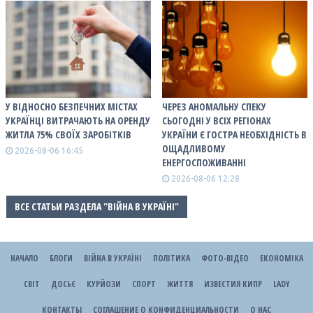
У ВІДНОСНО БЕЗПЕЧНИХ МІСТАХ
ЧЕРЕЗ АНОМАЛЬНУ СПЕКУ
УКРАЇНЦІ ВИТРАЧАЮТЬ НА ОРЕНДУ
СЬОГОДНІ У ВСІХ РЕГІОНАХ
ЖИТЛА 75% СВОЇХ ЗАРОБІТКІВ
УКРАЇНИ Є ГОСТРА НЕОБХІДНІСТЬ В
ОЩАДЛИВОМУ
2026-08-06 16:45
ЕНЕРГОСПОЖИВАННІ
2026-08-06 12:28
ВСЕ СТАТЬИ РАЗДЕЛА "ВІЙНА В УКРАЇНІ"
НАЧАЛО
БЛОГИ
ВІЙНА В УКРАЇНІ
ПОЛІТИКА
ФОТО-ВІДЕО
ЕКОНОМІКА
СВІТ
ДОСЬЄ
КУРЙОЗИ
СПОРТ
ЖИТТЯ
ИЗВЕСТИЯ КИПР
LADY
КОНТАКТЫ
СОГЛАШЕНИЕ О КОНФИДЕНЦИАЛЬНОСТИ
О НАС