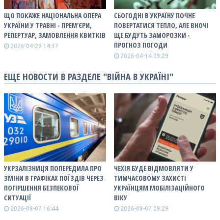
ЩО ПОКАЖЕ НАЦІОНАЛЬНА ОПЕРА
СЬОГОДНІ В УКРАЇНУ ПОЧНЕ
УКРАЇНИ У ТРАВНІ - ПРЕМ’ЄРИ,
ПОВЕРТАТИСЯ ТЕПЛО, АЛЕ ВНОЧІ
РЕПЕРТУАР, ЗАМОВЛЕННЯ КВИТКІВ
ЩЕ БУДУТЬ ЗАМОРОЗКИ -
ПРОГНОЗ ПОГОДИ
2026-04-29 14:37
2026-04-14 09:29
ЕЩЕ НОВОСТИ В РАЗДЕЛЕ "ВІЙНА В УКРАЇНІ"
УКРЗАЛІЗНИЦЯ ПОПЕРЕДИЛА ПРО
ЧЕХІЯ БУДЕ ВІДМОВЛЯТИ У
ЗМІНИ В ГРАФІКАХ ПОЇЗДІВ ЧЕРЕЗ
ТИМЧАСОВОМУ ЗАХИСТІ
ПОГІРШЕННЯ БЕЗПЕКОВОЇ
УКРАЇНЦЯМ МОБІЛІЗАЦІЙНОГО
СИТУАЦІЇ
ВІКУ
2026-08-07 16:44
2026-08-07 09:29