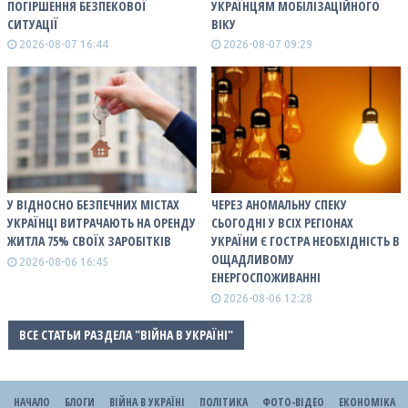
ПОГІРШЕННЯ БЕЗПЕКОВОЇ
УКРАЇНЦЯМ МОБІЛІЗАЦІЙНОГО
СИТУАЦІЇ
ВІКУ
2026-08-07 16:44
2026-08-07 09:29
У ВІДНОСНО БЕЗПЕЧНИХ МІСТАХ
ЧЕРЕЗ АНОМАЛЬНУ СПЕКУ
УКРАЇНЦІ ВИТРАЧАЮТЬ НА ОРЕНДУ
СЬОГОДНІ У ВСІХ РЕГІОНАХ
ЖИТЛА 75% СВОЇХ ЗАРОБІТКІВ
УКРАЇНИ Є ГОСТРА НЕОБХІДНІСТЬ В
ОЩАДЛИВОМУ
2026-08-06 16:45
ЕНЕРГОСПОЖИВАННІ
2026-08-06 12:28
ВСЕ СТАТЬИ РАЗДЕЛА "ВІЙНА В УКРАЇНІ"
НАЧАЛО
БЛОГИ
ВІЙНА В УКРАЇНІ
ПОЛІТИКА
ФОТО-ВІДЕО
ЕКОНОМІКА