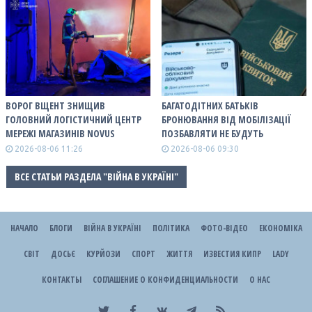
ВОРОГ ВЩЕНТ ЗНИЩИВ
БАГАТОДІТНИХ БАТЬКІВ
ГОЛОВНИЙ ЛОГІСТИЧНИЙ ЦЕНТР
БРОНЮВАННЯ ВІД МОБІЛІЗАЦІЇ
МЕРЕЖІ МАГАЗИНІВ NOVUS
ПОЗБАВЛЯТИ НЕ БУДУТЬ
2026-08-06 11:26
2026-08-06 09:30
ВСЕ СТАТЬИ РАЗДЕЛА "ВІЙНА В УКРАЇНІ"
НАЧАЛО
БЛОГИ
ВІЙНА В УКРАЇНІ
ПОЛІТИКА
ФОТО-ВІДЕО
ЕКОНОМІКА
СВІТ
ДОСЬЄ
КУРЙОЗИ
СПОРТ
ЖИТТЯ
ИЗВЕСТИЯ КИПР
LADY
КОНТАКТЫ
СОГЛАШЕНИЕ О КОНФИДЕНЦИАЛЬНОСТИ
О НАС