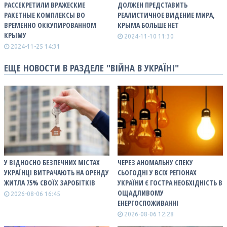
РАССЕКРЕТИЛИ ВРАЖЕСКИЕ
ДОЛЖЕН ПРЕДСТАВИТЬ
РАКЕТНЫЕ КОМПЛЕКСЫ ВО
РЕАЛИСТИЧНОЕ ВИДЕНИЕ МИРА,
ВРЕМЕННО ОККУПИРОВАННОМ
КРЫМА БОЛЬШЕ НЕТ
КРЫМУ
2024-11-10 11:30
2024-11-25 14:31
ЕЩЕ НОВОСТИ В РАЗДЕЛЕ "ВІЙНА В УКРАЇНІ"
У ВІДНОСНО БЕЗПЕЧНИХ МІСТАХ
ЧЕРЕЗ АНОМАЛЬНУ СПЕКУ
УКРАЇНЦІ ВИТРАЧАЮТЬ НА ОРЕНДУ
СЬОГОДНІ У ВСІХ РЕГІОНАХ
ЖИТЛА 75% СВОЇХ ЗАРОБІТКІВ
УКРАЇНИ Є ГОСТРА НЕОБХІДНІСТЬ В
ОЩАДЛИВОМУ
2026-08-06 16:45
ЕНЕРГОСПОЖИВАННІ
2026-08-06 12:28