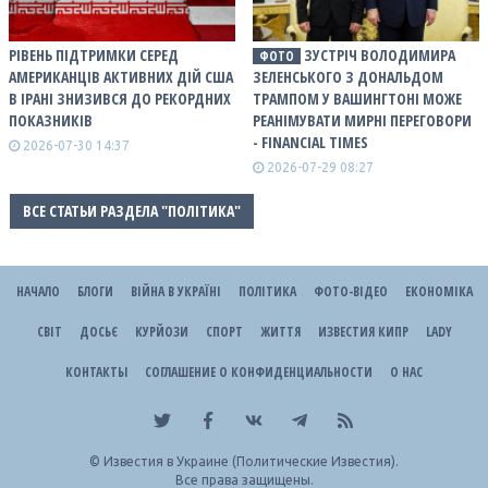
РІВЕНЬ ПІДТРИМКИ СЕРЕД
ЗУСТРІЧ ВОЛОДИМИРА
ФОТО
АМЕРИКАНЦІВ АКТИВНИХ ДІЙ США
ЗЕЛЕНСЬКОГО З ДОНАЛЬДОМ
В ІРАНІ ЗНИЗИВСЯ ДО РЕКОРДНИХ
ТРАМПОМ У ВАШИНГТОНІ МОЖЕ
ПОКАЗНИКІВ
РЕАНІМУВАТИ МИРНІ ПЕРЕГОВОРИ
- FINANCIAL TIMES
2026-07-30 14:37
2026-07-29 08:27
ВСЕ СТАТЬИ РАЗДЕЛА "ПОЛІТИКА"
НАЧАЛО
БЛОГИ
ВІЙНА В УКРАЇНІ
ПОЛІТИКА
ФОТО-ВІДЕО
ЕКОНОМІКА
СВІТ
ДОСЬЄ
КУРЙОЗИ
СПОРТ
ЖИТТЯ
ИЗВЕСТИЯ КИПР
LADY
КОНТАКТЫ
СОГЛАШЕНИЕ О КОНФИДЕНЦИАЛЬНОСТИ
О НАС
©
Известия в Украине (Политические Известия).
Все права защищены.