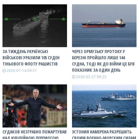
ЗА ТИЖДЕНЬ УКРАЇНСЬКІ
ЧЕРЕЗ ОРМУЗЬКУ ПРОТОКУ У
ВІЙСЬКОВІ УРАЗИЛИ 105 СУДЕН
БЕРЕЗНІ ПРОЙШЛО ЛИШЕ 144
ТІНЬОВОГО ФЛОТУ РАШИСТІВ
СУДНА, ТОДІ ЯК ДО ВІЙНИ ЦЕ БУВ
ПОКАЗНИК ЗА ОДИН ДЕНЬ
2026-07-14 09:31
2026-03-27 08:25
СУДАКОВ НЕЗГРАБНО ПОЖАРТУВАВ
ЭСТОНИЯ НАМЕРЕНА РАЗРЕШИТЬ
НАД ЮВІЛЕЙНОЮ ПЕРЕМОГОЮ
СВОИМ ВОЕННО-МОРСКИМ СИЛАМ