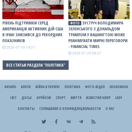
РІВЕНЬ ПІДТРИМКИ СЕРЕД
ЗУСТРІЧ ВОЛОДИМИРА
ФОТО
АМЕРИКАНЦІВ АКТИВНИХ ДІЙ США
ЗЕЛЕНСЬКОГО З ДОНАЛЬДОМ
В ІРАНІ ЗНИЗИВСЯ ДО РЕКОРДНИХ
ТРАМПОМ У ВАШИНГТОНІ МОЖЕ
ПОКАЗНИКІВ
РЕАНІМУВАТИ МИРНІ ПЕРЕГОВОРИ
- FINANCIAL TIMES
2026-07-30 14:37
2026-07-29 08:27
ВСЕ СТАТЬИ РАЗДЕЛА "ПОЛІТИКА"
НАЧАЛО
БЛОГИ
ВІЙНА В УКРАЇНІ
ПОЛІТИКА
ФОТО-ВІДЕО
ЕКОНОМІКА
СВІТ
ДОСЬЄ
КУРЙОЗИ
СПОРТ
ЖИТТЯ
ИЗВЕСТИЯ КИПР
LADY
КОНТАКТЫ
СОГЛАШЕНИЕ О КОНФИДЕНЦИАЛЬНОСТИ
О НАС