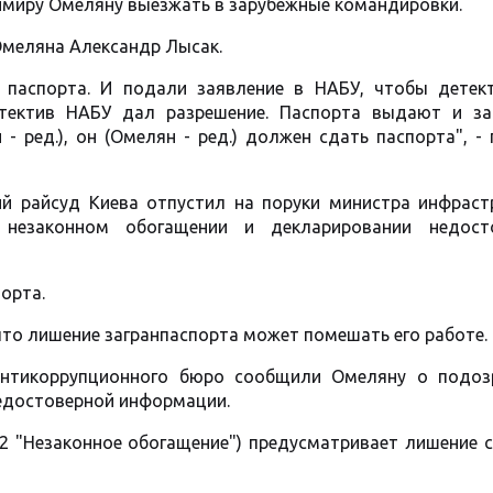
миру Омеляну выезжать в зарубежные командировки.
меляна Александр Лысак.
 паспорта. И подали заявление в НАБУ, чтобы детек
тектив НАБУ дал разрешение. Паспорта выдают и за
- ред.), он (Омелян - ред.) должен сдать паспорта", -
ий райсуд Киева отпустил на поруки министра инфраст
незаконном обогащении и декларировании недост
орта.
что лишение загранпаспорта может помешать его работе.
антикоррупционного бюро сообщили Омеляну о подоз
едостоверной информации.
8-2 "Незаконное обогащение") предусматривает лишение