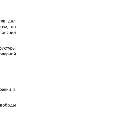
тив дал
тем, по
 пояснил
руктуры
оверной
рении в
 свободы