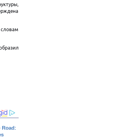
уктуры,
ерждена
 словам
тобразил