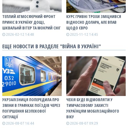
ТЕПЛИЙ АТМОСФЕРНИЙ ФРОНТ
КУРС ГРИВНІ ТРОХИ ЗМІЦНИВСЯ
ПРИНІС В УКРАЇНУ ДОЩІ,
ВІДНОСНО ДОЛАРА, АЛЕ ВПАВ
ШКВАЛЬНЙ ВІТЕР ТА МОКРИЙ СНІГ
ЩОДО ЄВРО
2026-02-12 14:48
2025-11-12 14:45
ЕЩЕ НОВОСТИ В РАЗДЕЛЕ "ВІЙНА В УКРАЇНІ"
УКРЗАЛІЗНИЦЯ ПОПЕРЕДИЛА ПРО
ЧЕХІЯ БУДЕ ВІДМОВЛЯТИ У
ЗМІНИ В ГРАФІКАХ ПОЇЗДІВ ЧЕРЕЗ
ТИМЧАСОВОМУ ЗАХИСТІ
ПОГІРШЕННЯ БЕЗПЕКОВОЇ
УКРАЇНЦЯМ МОБІЛІЗАЦІЙНОГО
СИТУАЦІЇ
ВІКУ
2026-08-07 16:44
2026-08-07 09:29