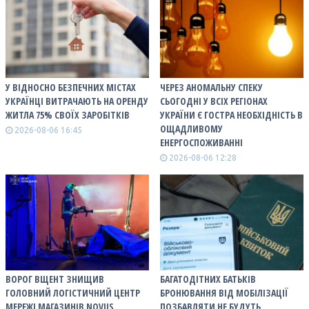
У ВІДНОСНО БЕЗПЕЧНИХ МІСТАХ
ЧЕРЕЗ АНОМАЛЬНУ СПЕКУ
УКРАЇНЦІ ВИТРАЧАЮТЬ НА ОРЕНДУ
СЬОГОДНІ У ВСІХ РЕГІОНАХ
ЖИТЛА 75% СВОЇХ ЗАРОБІТКІВ
УКРАЇНИ Є ГОСТРА НЕОБХІДНІСТЬ В
ОЩАДЛИВОМУ
2026-08-06 16:45
ЕНЕРГОСПОЖИВАННІ
2026-08-06 12:28
ВОРОГ ВЩЕНТ ЗНИЩИВ
БАГАТОДІТНИХ БАТЬКІВ
ГОЛОВНИЙ ЛОГІСТИЧНИЙ ЦЕНТР
БРОНЮВАННЯ ВІД МОБІЛІЗАЦІЇ
МЕРЕЖІ МАГАЗИНІВ NOVUS
ПОЗБАВЛЯТИ НЕ БУДУТЬ