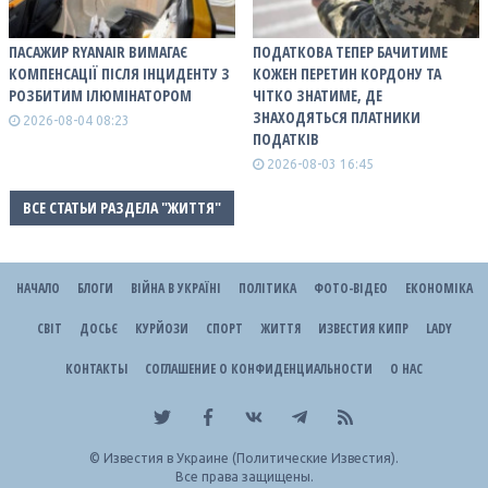
ПАСАЖИР RYANAIR ВИМАГАЄ
ПОДАТКОВА ТЕПЕР БАЧИТИМЕ
КОМПЕНСАЦІЇ ПІСЛЯ ІНЦИДЕНТУ З
КОЖЕН ПЕРЕТИН КОРДОНУ ТА
РОЗБИТИМ ІЛЮМІНАТОРОМ
ЧІТКО ЗНАТИМЕ, ДЕ
ЗНАХОДЯТЬСЯ ПЛАТНИКИ
2026-08-04 08:23
ПОДАТКІВ
2026-08-03 16:45
ВСЕ СТАТЬИ РАЗДЕЛА "ЖИТТЯ"
НАЧАЛО
БЛОГИ
ВІЙНА В УКРАЇНІ
ПОЛІТИКА
ФОТО-ВІДЕО
ЕКОНОМІКА
СВІТ
ДОСЬЄ
КУРЙОЗИ
СПОРТ
ЖИТТЯ
ИЗВЕСТИЯ КИПР
LADY
КОНТАКТЫ
СОГЛАШЕНИЕ О КОНФИДЕНЦИАЛЬНОСТИ
О НАС
©
Известия в Украине (Политические Известия).
Все права защищены.