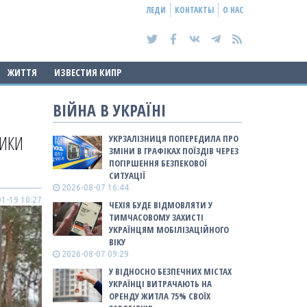
ЛЕДИ
КОНТАКТЫ
О НАС
ЖИТТЯ
ИЗВЕСТИЯ КИПР
ВІЙНА В УКРАЇНІ
НИКИ
УКРЗАЛІЗНИЦЯ ПОПЕРЕДИЛА ПРО
ЗМІНИ В ГРАФІКАХ ПОЇЗДІВ ЧЕРЕЗ
ПОГІРШЕННЯ БЕЗПЕКОВОЇ
СИТУАЦІЇ
2026-08-07 16:44
1-19 10:27
ЧЕХІЯ БУДЕ ВІДМОВЛЯТИ У
ТИМЧАСОВОМУ ЗАХИСТІ
УКРАЇНЦЯМ МОБІЛІЗАЦІЙНОГО
ВІКУ
2026-08-07 09:29
У ВІДНОСНО БЕЗПЕЧНИХ МІСТАХ
УКРАЇНЦІ ВИТРАЧАЮТЬ НА
ОРЕНДУ ЖИТЛА 75% СВОЇХ