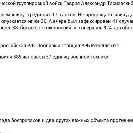
еской группировкой войск Таврия Александр Тарнавский
онемашину, среди них 17 танков. Не прекращает авиауд
опускается ниже 20. А вчера был зафиксирован 41 случа
овел 38 боевых столкновений и совершил 924 артобстр
 российская РЛС Зоопарк и станция РЭБ Репеллент-1.
вили 385 человек и 57 единиц военной техники:
ада боеприпасов и два других важных объекта противник