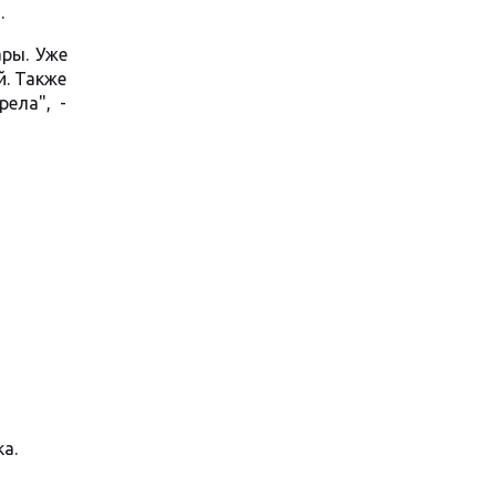
.
ары. Уже
й. Также
ела", -
а.