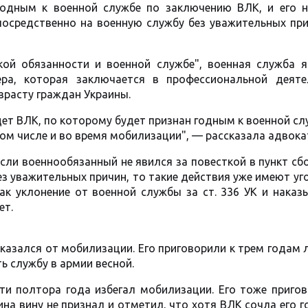
годным к военной службе по заключению ВЛК, и его н
епосредственно на военную службу без уважительных пр
кой обязанности и военной службе", военная служба я
ера, которая заключается в профессиональной деяте
зрасту граждан Украины.
ет ВЛК, по которому будет признан годным к военной сл
том числе и во время мобилизации", — рассказала адвока
ли военнообязанный не явился за повесткой в пункт сбо
ез уважительных причин, то такие действия уже имеют у
ак уклонение от военной службы за ст. 336 УК и наказ
ет.
казался от мобилизации. Его приговорили к трем годам
ь службу в армии весной.
ти полтора года избегал мобилизации. Его тоже пригов
на вину не признал и отметил, что хотя ВЛК сочла его 