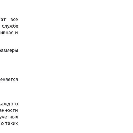
жат все
й службе
тивная и
размеры
еняется
каждого
анности
учетных
о таких