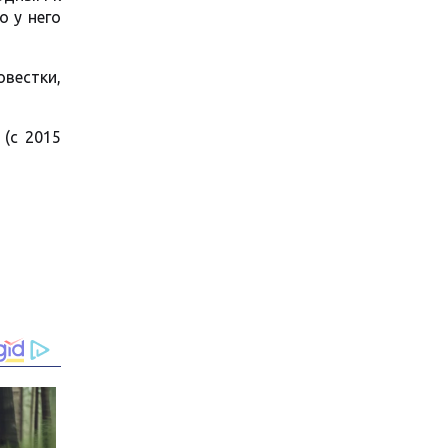
о у него
овестки,
(с 2015