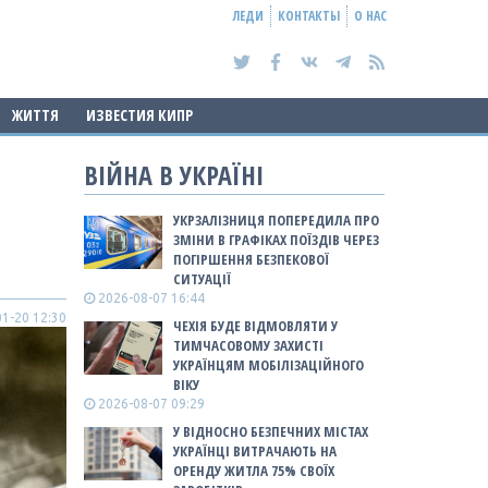
ЛЕДИ
КОНТАКТЫ
О НАС
ЖИТТЯ
ИЗВЕСТИЯ КИПР
ВІЙНА В УКРАЇНІ
УКРЗАЛІЗНИЦЯ ПОПЕРЕДИЛА ПРО
ЗМІНИ В ГРАФІКАХ ПОЇЗДІВ ЧЕРЕЗ
ПОГІРШЕННЯ БЕЗПЕКОВОЇ
СИТУАЦІЇ
2026-08-07 16:44
1-20 12:30
ЧЕХІЯ БУДЕ ВІДМОВЛЯТИ У
ТИМЧАСОВОМУ ЗАХИСТІ
УКРАЇНЦЯМ МОБІЛІЗАЦІЙНОГО
ВІКУ
2026-08-07 09:29
У ВІДНОСНО БЕЗПЕЧНИХ МІСТАХ
УКРАЇНЦІ ВИТРАЧАЮТЬ НА
ОРЕНДУ ЖИТЛА 75% СВОЇХ