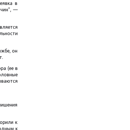
еявка в
ичин", —
вляется
льности
ужбе, он
т.
ра (ее в
головные
ываются
 лишения
орили к
годным к