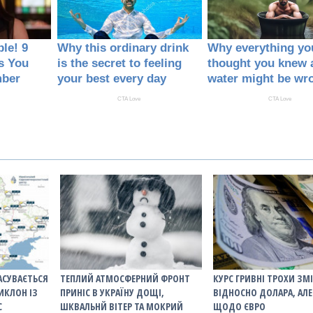
АСУВАЄТЬСЯ
ТЕПЛИЙ АТМОСФЕРНИЙ ФРОНТ
КУРС ГРИВНІ ТРОХИ ЗМ
ИКЛОН ІЗ
ПРИНІС В УКРАЇНУ ДОЩІ,
ВІДНОСНО ДОЛАРА, АЛЕ
С
ШКВАЛЬНЙ ВІТЕР ТА МОКРИЙ
ЩОДО ЄВРО