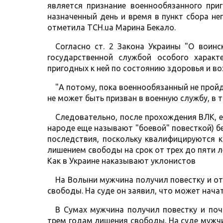
является признание военнообязанного при
назначенный день и время в пункт сбора н
отметила ТСН.ua Марина Бекало.
Согласно ст. 2 Закона Украины "О воинс
государственной службой особого характ
пригодных к ней по состоянию здоровья и во
"А потому, пока военнообязанный не пройд
не может быть призван в военную службу, в 
Следовательно, после прохождения ВЛК, ес
народе еще называют "боевой" повесткой) б
последствия, поскольку квалифицируются к
лишением свободы на срок от трех до пяти л
Как в Украине наказывают уклонистов
На Волыни мужчина получил повестку и от
свободы. На суде он заявил, что может начат
В Сумах мужчина получил повестку и поч
трем годам лишения свободы. На суде мужчи