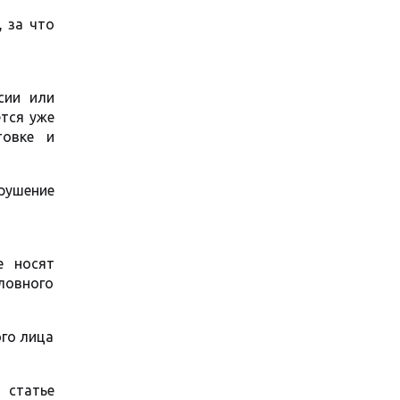
, за что
сии или
тся уже
товке и
рушение
е носят
ловного
ого лица
 статье