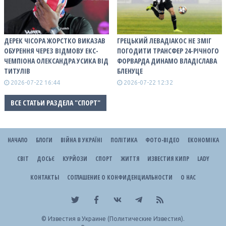
ДЕРЕК ЧІСОРА ЖОРСТКО ВИКАЗАВ
ГРЕЦЬКИЙ ЛЕВАДІАКОС НЕ ЗМІГ
ОБУРЕННЯ ЧЕРЕЗ ВІДМОВУ ЕКС-
ПОГОДИТИ ТРАНСФЕР 24-РІЧНОГО
ЧЕМПІОНА ОЛЕКСАНДРА УСИКА ВІД
ФОРВАРДА ДИНАМО ВЛАДІСЛАВА
ТИТУЛІВ
БЛЕНУЦЕ
2026-07-22 16:44
2026-07-22 12:32
ВСЕ СТАТЬИ РАЗДЕЛА "СПОРТ"
НАЧАЛО
БЛОГИ
ВІЙНА В УКРАЇНІ
ПОЛІТИКА
ФОТО-ВІДЕО
ЕКОНОМІКА
СВІТ
ДОСЬЄ
КУРЙОЗИ
СПОРТ
ЖИТТЯ
ИЗВЕСТИЯ КИПР
LADY
КОНТАКТЫ
СОГЛАШЕНИЕ О КОНФИДЕНЦИАЛЬНОСТИ
О НАС
©
Известия в Украине (Политические Известия).