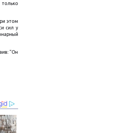
 только
При этом
си сил у
онарный
вив: "Он