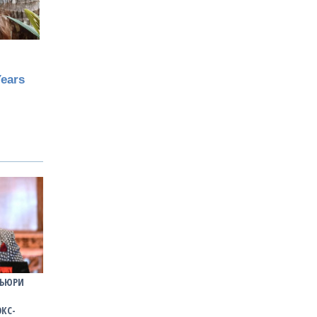
ФЬЮРИ
ЭКС-