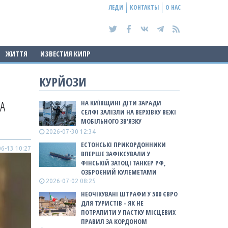
ЛЕДИ
КОНТАКТЫ
О НАС
ЖИТТЯ
ИЗВЕСТИЯ КИПР
КУРЙОЗИ
А
НА КИЇВЩИНІ ДІТИ ЗАРАДИ
СЕЛФІ ЗАЛІЗЛИ НА ВЕРХІВКУ ВЕЖІ
МОБІЛЬНОГО ЗВ'ЯЗКУ
2026-07-30 12:34
ЕСТОНСЬКІ ПРИКОРДОННИКИ
6-13 10:27
ВПЕРШЕ ЗАФІКСУВАЛИ У
ФІНСЬКІЙ ЗАТОЦІ ТАНКЕР РФ,
ОЗБРОЄНИЙ КУЛЕМЕТАМИ
2026-07-02 08:25
НЕОЧІКУВАНІ ШТРАФИ У 500 ЄВРО
ДЛЯ ТУРИСТІВ - ЯК НЕ
ПОТРАПИТИ У ПАСТКУ МІСЦЕВИХ
ПРАВИЛ ЗА КОРДОНОМ