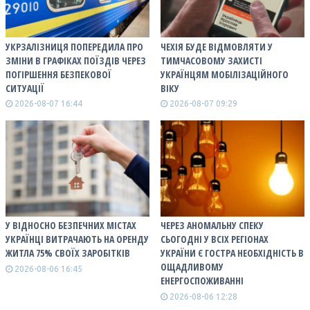
УКРЗАЛІЗНИЦЯ ПОПЕРЕДИЛА ПРО
ЧЕХІЯ БУДЕ ВІДМОВЛЯТИ У
ЗМІНИ В ГРАФІКАХ ПОЇЗДІВ ЧЕРЕЗ
ТИМЧАСОВОМУ ЗАХИСТІ
ПОГІРШЕННЯ БЕЗПЕКОВОЇ
УКРАЇНЦЯМ МОБІЛІЗАЦІЙНОГО
СИТУАЦІЇ
ВІКУ
2026-08-07 16:44
2026-08-07 09:29
У ВІДНОСНО БЕЗПЕЧНИХ МІСТАХ
ЧЕРЕЗ АНОМАЛЬНУ СПЕКУ
УКРАЇНЦІ ВИТРАЧАЮТЬ НА ОРЕНДУ
СЬОГОДНІ У ВСІХ РЕГІОНАХ
ЖИТЛА 75% СВОЇХ ЗАРОБІТКІВ
УКРАЇНИ Є ГОСТРА НЕОБХІДНІСТЬ В
ОЩАДЛИВОМУ
2026-08-06 16:45
ЕНЕРГОСПОЖИВАННІ
2026-08-06 12:28