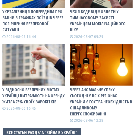
УКРЗАЛІЗНИЦЯ ПОПЕРЕДИЛА ПРО
ЧЕХІЯ БУДЕ ВІДМОВЛЯТИ У
ЗМІНИ В ГРАФІКАХ ПОЇЗДІВ ЧЕРЕЗ
ТИМЧАСОВОМУ ЗАХИСТІ
ПОГІРШЕННЯ БЕЗПЕКОВОЇ
УКРАЇНЦЯМ МОБІЛІЗАЦІЙНОГО
СИТУАЦІЇ
ВІКУ
2026-08-07 16:44
2026-08-07 09:29
У ВІДНОСНО БЕЗПЕЧНИХ МІСТАХ
ЧЕРЕЗ АНОМАЛЬНУ СПЕКУ
УКРАЇНЦІ ВИТРАЧАЮТЬ НА ОРЕНДУ
СЬОГОДНІ У ВСІХ РЕГІОНАХ
ЖИТЛА 75% СВОЇХ ЗАРОБІТКІВ
УКРАЇНИ Є ГОСТРА НЕОБХІДНІСТЬ В
ОЩАДЛИВОМУ
2026-08-06 16:45
ЕНЕРГОСПОЖИВАННІ
2026-08-06 12:28
ВСЕ СТАТЬИ РАЗДЕЛА "ВІЙНА В УКРАЇНІ"